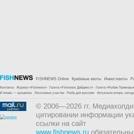
FISHNEWS Online
Крабовые квоты
Инвестквоты
Р
Контакты
Журнал «Fishnews»
Газета «Fishnews Дайджест»
Газета «Рыбак Приморь
И вновь — аукционы
Лососевые участки
Рыба для россиян
Актуально вчера, сегодн
© 2006—2026 гг. Медиахолди
цитировании информации ук
ссылки на сайт
www.fishnews.ru
обязательны