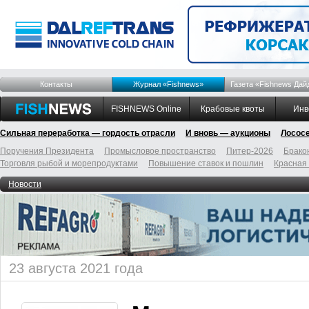
Контакты
Журнал «Fishnews»
Газета «Fishnews Дай
FISHNEWS Online
Крабовые квоты
Инв
Сильная переработка — гордость отрасли
И вновь — аукционы
Лосос
Поручения Президента
Промысловое пространство
Питер-2026
Брако
Торговля рыбой и морепродуктами
Повышение ставок и пошлин
Красная
Новости
23 августа 2021 года