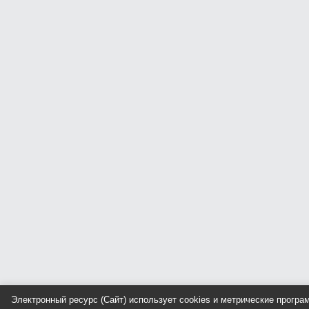
Электронный ресурс (Сайт) использует cookies и метрические прогр