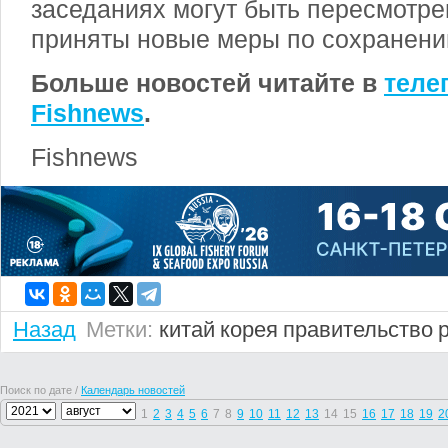
заседаниях могут быть пересмотр
приняты новые меры по сохранени
Больше новостей читайте в
теле
Fishnews
.
Fishnews
Назад
Метки:
китай
корея
правительство
Поиск по дате /
Календарь новостей
1
2
3
4
5
6
7
8
9
10
11
12
13
14
15
16
17
18
19
2