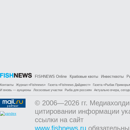
FISHNEWS Online
Крабовые квоты
Инвестквоты
Р
Контакты
Журнал «Fishnews»
Газета «Fishnews Дайджест»
Газета «Рыбак Приморь
И вновь — аукционы
Лососевые участки
Рыба для россиян
Актуально вчера, сегодн
© 2006—2026 гг. Медиахолди
цитировании информации ук
ссылки на сайт
www.fishnews.ru
обязательны