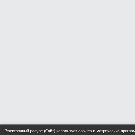
Электронный ресурс (Сайт) использует cookies и метрические прогр