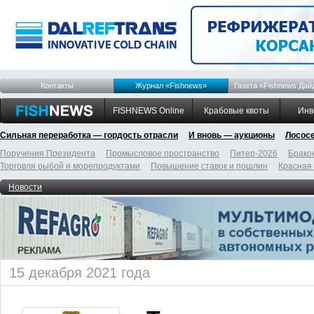
Контакты
Журнал «Fishnews»
Газета «Fishnews Дай
FISHNEWS Online
Крабовые квоты
Инв
Сильная переработка — гордость отрасли
И вновь — аукционы
Лосос
Поручения Президента
Промысловое пространство
Питер-2026
Брако
Торговля рыбой и морепродуктами
Повышение ставок и пошлин
Красная
Новости
15 декабря 2021 года