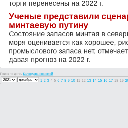
торги перенесены на 2022 г.
Ученые представили сцена
минтаевую путину
Состояние запасов минтая в север
моря оценивается как хорошее, ри
промыслового запаса нет, отмечает
давая прогноз на 2022 г.
Поиск по дате /
Календарь новостей
1
2
3
4
5
6
7
8
9
10
11
12
13
14
15
16
17
18
19
2