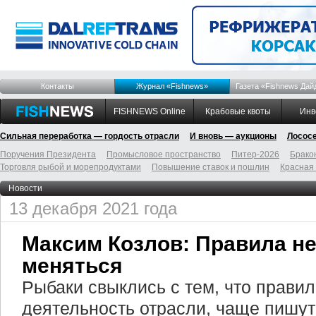
Контакты
Журнал «Fishnews»
Газета «Fishnews Дай
FISHNEWS Online
Крабовые квоты
Инв
Сильная переработка — гордость отрасли
И вновь — аукционы
Лосос
Поручения Президента
Промысловое пространство
Питер-2026
Брако
Торговля рыбой и морепродуктами
Повышение ставок и пошлин
Красная
Новости
13 декабря 2021 года
Максим Козлов: Правила н
меняться
Рыбаки свыклись с тем, что прави
деятельность отрасли, чаще пишут 