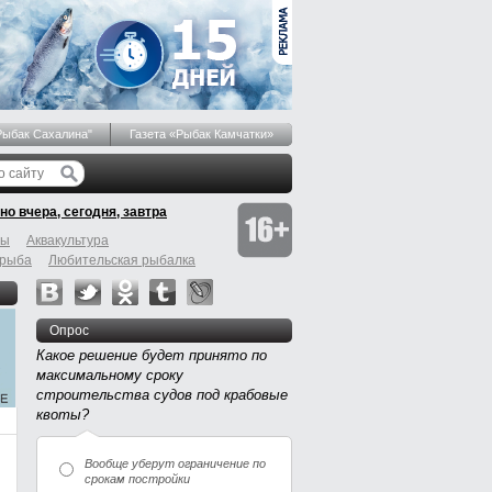
Рыбак Сахалина"
Газета «Рыбак Камчатки»
но вчера, сегодня, завтра
бы
Аквакультура
 рыба
Любительская рыбалка
Опрос
Какое решение будет принято по
максимальному сроку
строительства судов под крабовые
квоты?
Вообще уберут ограничение по
срокам постройки