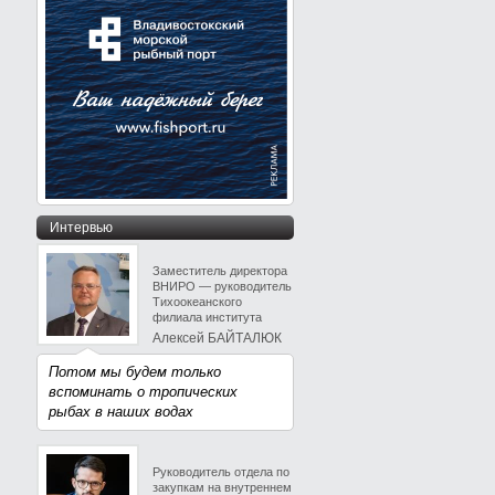
Интервью
Заместитель директора
ВНИРО — руководитель
Тихоокеанского
филиала института
Алексей БАЙТАЛЮК
Потом мы будем только
вспоминать о тропических
рыбах в наших водах
Руководитель отдела по
закупкам на внутреннем