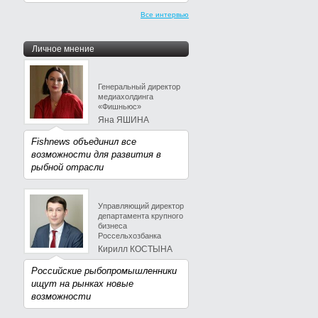
Все интервью
Личное мнение
Генеральный директор
медиахолдинга
«Фишньюс»
Яна ЯШИНА
Fishnews объединил все
возможности для развития в
рыбной отрасли
Управляющий директор
департамента крупного
бизнеса
Россельхозбанка
Кирилл КОСТЫНА
Российские рыбопромышленники
ищут на рынках новые
возможности