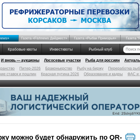
news»
Газета «Fishnews Дайджест»
Газета «Рыбак Приморья»
Газета "
Крабовые квоты
Инвестквоты
Рыбный клуб
И вновь — аукционы
Лососевые участки
Рыба для россиян
Актуаль
ранство
Питер-2026
Браконьерство
Рыбу на биржу
Переработка ры
ие ставок и пошлин
Красная путина 2026
Образование и кадры
ФАС и
ку можно будет обнаружить по QR-