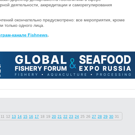
рной деятельности, аккредитации и саморегулирования
очтений окончательно предусмотрено: все мероприятия, кроме
и только одного лица.
еграм-канале Fishnews
.
11
12
13
14
15
16
17
18
19
20
21
22
23
24
25
26
27
28
29
30
31