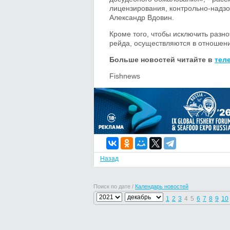
лицензирования, контрольно-надзо
Александр Вдовин.
Кроме того, чтобы исключить разн
рейда, осуществляются в отношени
Больше новостей читайте в
тел
Fishnews
Назад
Поиск по дате /
Календарь новостей
1
2
3
4
5
6
7
8
9
10