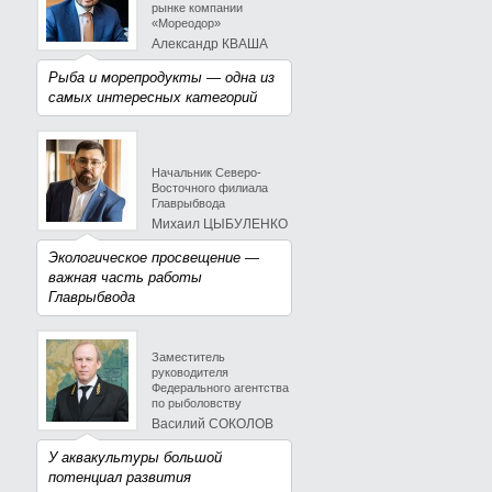
рынке компании
«Мореодор»
Александр КВАША
Рыба и морепродукты — одна из
самых интересных категорий
Начальник Северо-
Восточного филиала
Главрыбвода
Михаил ЦЫБУЛЕНКО
Экологическое просвещение —
важная часть работы
Главрыбвода
Заместитель
руководителя
Федерального агентства
по рыболовству
Василий СОКОЛОВ
У аквакультуры большой
потенциал развития