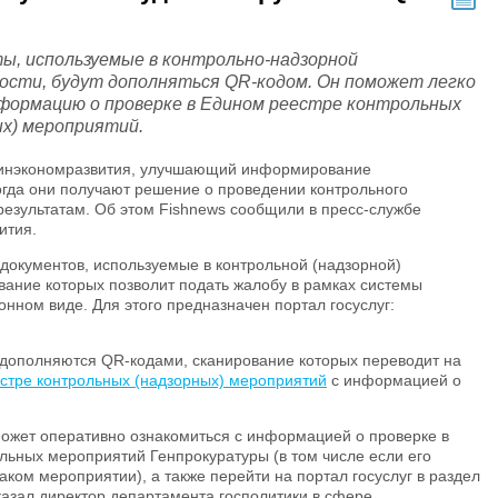
ы, используемые в контрольно-надзорной
ости, будут дополняться QR-кодом. Он поможет легко
формацию о проверке в Едином реестре контрольных
ых) мероприятий.
Минэкономразвития, улучшающий информирование
огда они получают решение о проведении контрольного
результатам. Об этом Fishnews сообщили в пресс-службе
ития.
документов, используемые в контрольной (надзорной)
вание которых позволит подать жалобу в рамках системы
нном виде. Для этого предназначен портал госуслуг:
дополняются QR-кодами, сканирование которых переводит на
стре контрольных (надзорных) мероприятий
с информацией о
может оперативно ознакомиться с информацией о проверке в
льных мероприятий Генпрокуратуры (в том числе если его
ком мероприятии), а также перейти на портал госуслуг в раздел
казал директор департамента госполитики в сфере