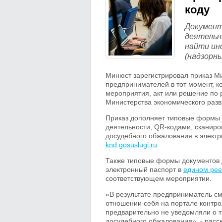
коду
Документ
деятельн
найти ин
(надзорн
Минюст зарегистрировал приказ 
предпринимателей в тот момент, к
мероприятия, акт или решение по 
Министерства экономического разв
Приказ дополняет типовые формы 
деятельности, QR-кодами, сканиро
досудебного обжалования в электро
knd.gosuslugi.ru
.
Также типовые формы документов 
электронный паспорт в
едином рее
соответствующем мероприятии.
«В результате предприниматель с
отношении себя на портале контро
предварительно не уведомляли о та
досудебного обжалования», - расс