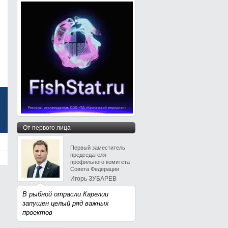
От первого лица
Первый заместитель
председателя
профильного комитета
Совета Федерации
Игорь ЗУБАРЕВ
В рыбной отрасли Карелии
запущен целый ряд важных
проектов