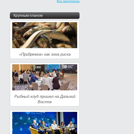
Все материалы
Крупным планом
«Прибрежка» как зона риска
Рыбный клуб пришел на Дальний
Восток