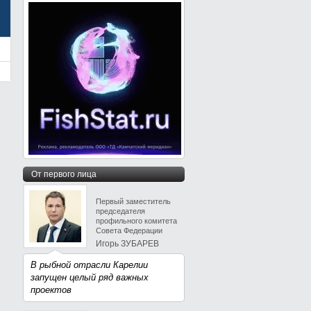
От первого лица
Первый заместитель
председателя
профильного комитета
Совета Федерации
Игорь ЗУБАРЕВ
В рыбной отрасли Карелии
запущен целый ряд важных
проектов