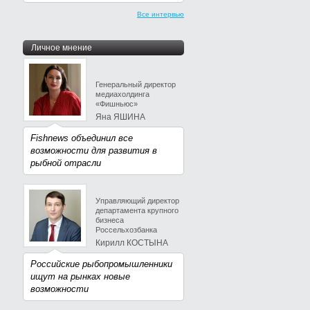
Все интервью
Личное мнение
Генеральный директор
медиахолдинга
«Фишньюс»
Яна ЯШИНА
Fishnews объединил все
возможности для развития в
рыбной отрасли
Управляющий директор
департамента крупного
бизнеса
Россельхозбанка
Кирилл КОСТЫНА
Российские рыбопромышленники
ищут на рынках новые
возможности