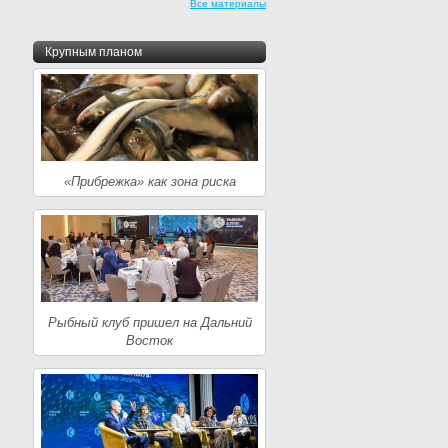
Все материалы
Крупным планом
«Прибрежка» как зона риска
Рыбный клуб пришел на Дальний
Восток