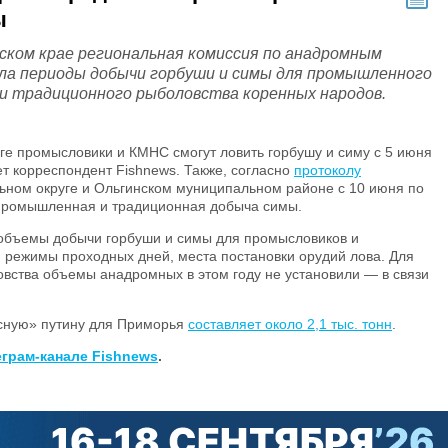
ы
ском крае региональная комиссия по анадромным
ла периоды добычи горбуши и симы для промышленного
 и традиционного рыболовства коренных народов.
е промысловики и КМНС смогут ловить горбушу и симу с 5 июня
т корреспондент Fishnews. Также, согласно
протоколу
льном округе и Ольгинском муниципальном районе с 10 июня по
промышленная и традиционная добыча симы.
 объемы добычи горбуши и симы для промысловиков и
 режимы проходных дней, места постановки орудий лова. Для
вства объемы анадромных в этом году не установили — в связи
сную» путину для Приморья
составляет около 2,1 тыс. тонн
.
еграм-канале Fishnews
.