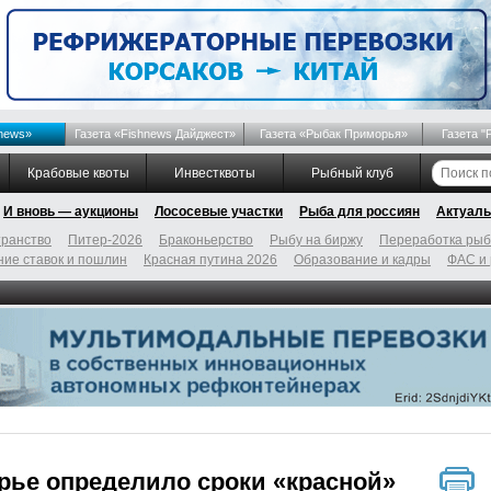
news»
Газета «Fishnews Дайджест»
Газета «Рыбак Приморья»
Газета "
Крабовые квоты
Инвестквоты
Рыбный клуб
И вновь — аукционы
Лососевые участки
Рыба для россиян
Актуаль
ранство
Питер-2026
Браконьерство
Рыбу на биржу
Переработка ры
ие ставок и пошлин
Красная путина 2026
Образование и кадры
ФАС и
ье определило сроки «красной»