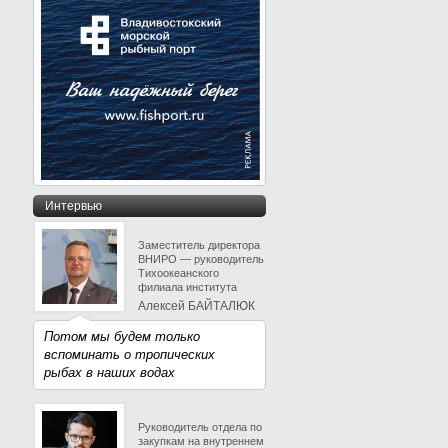
Интервью
Заместитель директора
ВНИРО — руководитель
Тихоокеанского
филиала института
Алексей БАЙТАЛЮК
Потом мы будем только
вспоминать о тропических
рыбах в наших водах
Руководитель отдела по
закупкам на внутреннем