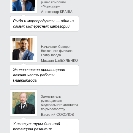
рынке компании
«Мореодор»
Александр КВАША
Рыба и морепродукты — одна из
самых интересных категорий
Начальник Северо-
Восточного филиала
Главрыбвода
Михаил ЦЫБУЛЕНКО
Экологическое просвещение —
важная часть работы
Главрыбвода
Заместитель
руководителя
Федерального агентства
по рыболовству
Василий СОКОЛОВ
У аквакультуры большой
потенциал развития