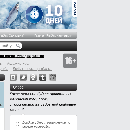
Рыбак Сахалина"
Газета «Рыбак Камчатки»
но вчера, сегодня, завтра
бы
Аквакультура
 рыба
Любительская рыбалка
Опрос
Какое решение будет принято по
максимальному сроку
строительства судов под крабовые
квоты?
Вообще уберут ограничение по
срокам постройки