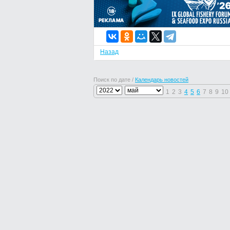
Назад
Поиск по дате /
Календарь новостей
1
2
3
4
5
6
7
8
9
10