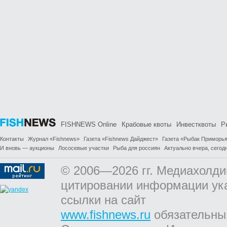
FISHNEWS Online
Крабовые квоты
Инвестквоты
Р
Контакты
Журнал «Fishnews»
Газета «Fishnews Дайджест»
Газета «Рыбак Приморь
И вновь — аукционы
Лососевые участки
Рыба для россиян
Актуально вчера, сегодн
© 2006—2026 гг. Медиахолди
цитировании информации ук
ссылки на сайт
www.fishnews.ru
обязательны