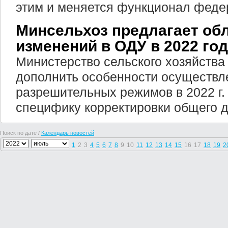
этим и меняется функционал феде
Минсельхоз предлагает об
изменений в ОДУ в 2022 го
Министерство сельского хозяйств
дополнить особенности осуществл
разрешительных режимов в 2022 г.
специфику корректировки общего д
Поиск по дате /
Календарь новостей
1
2
3
4
5
6
7
8
9
10
11
12
13
14
15
16
17
18
19
2