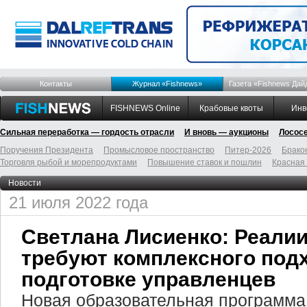
Контакты
Журнал «Fishnews»
Газета «Fishnews Дай
FISHNEWS Online
Крабовые квоты
Инв
Сильная переработка — гордость отрасли
И вновь — аукционы
Лосос
Поручения Президента
Промысловое пространство
Питер-2026
Брако
Торговля рыбой и морепродуктами
Повышение ставок и пошлин
Красная
Новости
21 июля 2022 года
Светлана Лисиенко: Реалии
требуют комплексного подх
подготовке управленцев
Новая образовательная программа