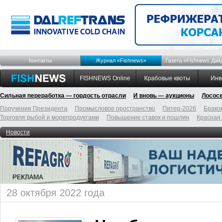
Контакты
Журнал «Fishnews»
Газета «Fishnews Дай
FISHNEWS Online
Крабовые квоты
Инв
Сильная переработка — гордость отрасли
И вновь — аукционы
Лосос
Поручения Президента
Промысловое пространство
Питер-2026
Брако
Торговля рыбой и морепродуктами
Повышение ставок и пошлин
Красная
Новости
28 октября 2022 года