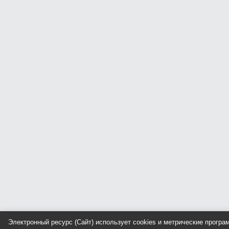
Электронный ресурс (Сайт) использует cookies и метрические прогр