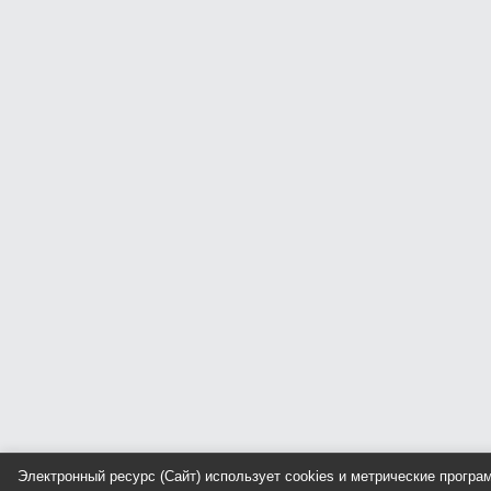
Электронный ресурс (Сайт) использует cookies и метрические прогр