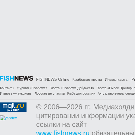
FISHNEWS Online
Крабовые квоты
Инвестквоты
Р
Контакты
Журнал «Fishnews»
Газета «Fishnews Дайджест»
Газета «Рыбак Приморь
И вновь — аукционы
Лососевые участки
Рыба для россиян
Актуально вчера, сегодн
© 2006—2026 гг. Медиахолди
цитировании информации ук
ссылки на сайт
www.fishnews.ru
обязательны