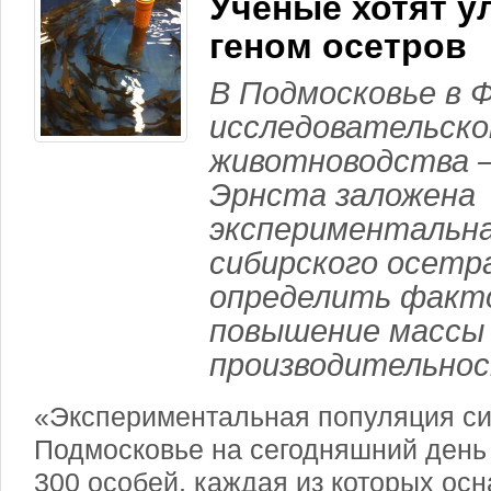
Ученые хотят у
геном осетров
В Подмосковье в 
исследовательск
животноводства 
Эрнста заложена
экспериментальна
сибирского осетр
определить факт
повышение массы
производительно
«Экспериментальная популяция си
Подмосковье на сегодняшний день
300 особей, каждая из которых ос