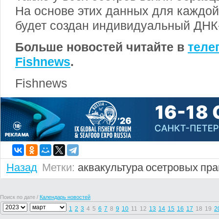
На основе этих данных для каждо
будет создан индивидуальный ДНК-
Больше новостей читайте в
теле
Fishnews
.
Fishnews
Назад
Метки:
аквакультура
осетровых
пра
Поиск по дате /
Календарь новостей
1
2
3
4
5
6
7
8
9
10
11
12
13
14
15
16
17
18
19
2