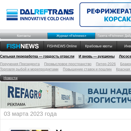
Контакты
Журнал «Fishnews»
Газета «Fishnews Дай
FISHNEWS Online
Крабовые квоты
Инв
Сильная переработка — гордость отрасли
И вновь — аукционы
Лосос
Поручения Президента
Промысловое пространство
Питер-2026
Брако
Торговля рыбой и морепродуктами
Повышение ставок и пошлин
Красная
Новости
03 марта 2023 года