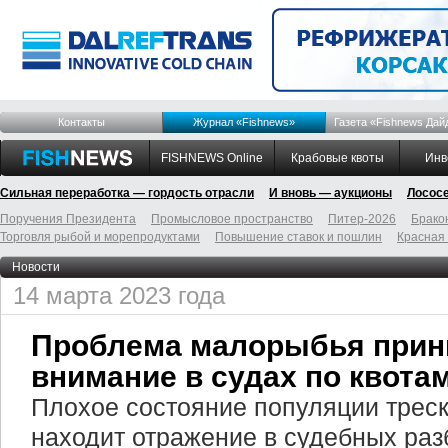
Контакты
Журнал «Fishnews»
Газета «Fishnews Дай
FISHNEWS Online
Крабовые квоты
Инв
Сильная переработка — гордость отрасли
И вновь — аукционы
Лосос
Поручения Президента
Промысловое пространство
Питер-2026
Брако
Торговля рыбой и морепродуктами
Повышение ставок и пошлин
Красная
Новости
14 марта 2023 года
Проблема малорыбья прин
внимание в судах по квота
Плохое состояние популяции треск
находит отражение в судебных раз