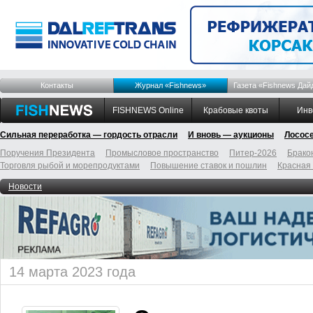
Контакты
Журнал «Fishnews»
Газета «Fishnews Дай
FISHNEWS Online
Крабовые квоты
Инв
Сильная переработка — гордость отрасли
И вновь — аукционы
Лосос
Поручения Президента
Промысловое пространство
Питер-2026
Брако
Торговля рыбой и морепродуктами
Повышение ставок и пошлин
Красная
Новости
14 марта 2023 года