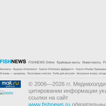
FISHNEWS Online
Крабовые квоты
Инвестквоты
Р
Контакты
Журнал «Fishnews»
Газета «Fishnews Дайджест»
Газета «Рыбак Приморь
И вновь — аукционы
Лососевые участки
Рыба для россиян
Актуально вчера, сегодн
© 2006—2026 гг. Медиахолди
цитировании информации ук
ссылки на сайт
www.fishnews.ru
обязательны