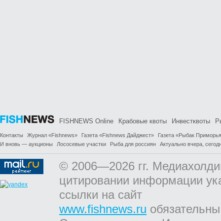
FISHNEWS Online
Крабовые квоты
Инвестквоты
Р
Контакты
Журнал «Fishnews»
Газета «Fishnews Дайджест»
Газета «Рыбак Приморь
И вновь — аукционы
Лососевые участки
Рыба для россиян
Актуально вчера, сегодн
© 2006—2026 гг. Медиахолди
цитировании информации ук
ссылки на сайт
www.fishnews.ru
обязательны