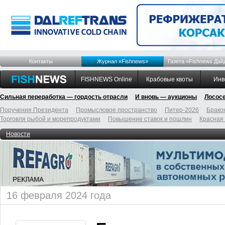
Контакты
Журнал «Fishnews»
Газета «Fishnews Дай
FISHNEWS Online
Крабовые квоты
Инв
Сильная переработка — гордость отрасли
И вновь — аукционы
Лосос
Поручения Президента
Промысловое пространство
Питер-2026
Брако
Торговля рыбой и морепродуктами
Повышение ставок и пошлин
Красная
Новости
16 февраля 2024 года