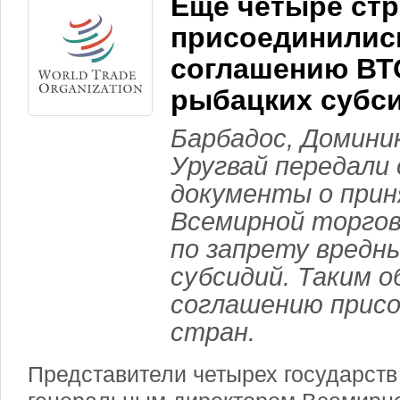
Еще четыре ст
присоединилис
соглашению ВТ
рыбацких субс
Барбадос, Доминик
Уругвай передали
документы о прин
Всемирной торгов
по запрету вредн
субсидий. Таким о
соглашению присо
стран.
Представители четырех государств