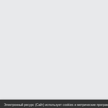
Электронный ресурс (Сайт) использует cookies и метрические прогр