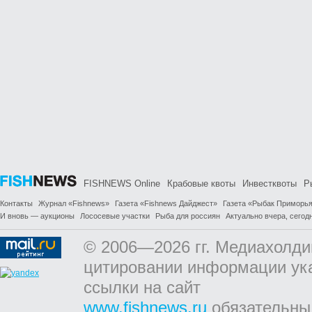
FISHNEWS Online
Крабовые квоты
Инвестквоты
Р
Контакты
Журнал «Fishnews»
Газета «Fishnews Дайджест»
Газета «Рыбак Приморь
И вновь — аукционы
Лососевые участки
Рыба для россиян
Актуально вчера, сегодн
© 2006—2026 гг. Медиахолди
цитировании информации ук
ссылки на сайт
www.fishnews.ru
обязательны