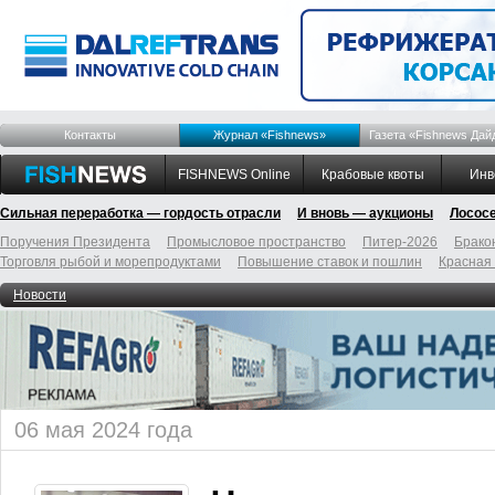
Контакты
Журнал «Fishnews»
Газета «Fishnews Дай
FISHNEWS Online
Крабовые квоты
Инв
Сильная переработка — гордость отрасли
И вновь — аукционы
Лосос
Поручения Президента
Промысловое пространство
Питер-2026
Брако
Торговля рыбой и морепродуктами
Повышение ставок и пошлин
Красная
Новости
06 мая 2024 года