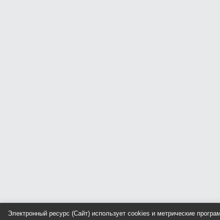
Электронный ресурс (Сайт) использует cookies и метрические прогр