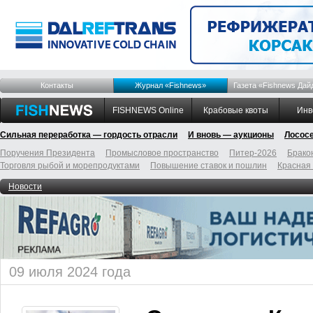
Контакты
Журнал «Fishnews»
Газета «Fishnews Дай
FISHNEWS Online
Крабовые квоты
Инв
Сильная переработка — гордость отрасли
И вновь — аукционы
Лосос
Поручения Президента
Промысловое пространство
Питер-2026
Брако
Торговля рыбой и морепродуктами
Повышение ставок и пошлин
Красная
Новости
09 июля 2024 года