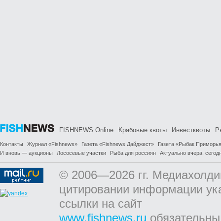
FISHNEWS Online
Крабовые квоты
Инвестквоты
Р
Контакты
Журнал «Fishnews»
Газета «Fishnews Дайджест»
Газета «Рыбак Приморь
И вновь — аукционы
Лососевые участки
Рыба для россиян
Актуально вчера, сегодн
© 2006—2026 гг. Медиахолди
цитировании информации ук
ссылки на сайт
www.fishnews.ru
обязательны