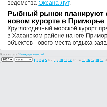
ведомства
Оксана Лут
.
Рыбный рынок планируют о
новом курорте в Приморье
Круглогодичный морской курорт пр
в Хасанском районе на юге Примор
объектов нового места отдыха зая
Поиск по дате /
Календарь новостей
1
2
3
4
5
6
7
8
9
10
11
12
13
14
15
16
17
18
19
2