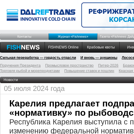
Контакты
Журнал «Fishnews»
Газета «Fishnews Дай
FISHNEWS Online
Крабовые квоты
Инв
Сильная переработка — гордость отрасли
И вновь — аукционы
Лосос
Поручения Президента
Промысловое пространство
Питер-2026
Брако
Торговля рыбой и морепродуктами
Повышение ставок и пошлин
Красная
Новости
05 июля 2024 года
Карелия предлагает подпр
«нормативку» по рыбоводс
Республика Карелия выступила с 
изменению федеральной нормативн