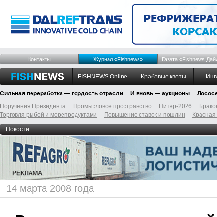
Контакты
Журнал «Fishnews»
Газета «Fishnews Дай
FISHNEWS Online
Крабовые квоты
Инв
Сильная переработка — гордость отрасли
И вновь — аукционы
Лосос
Поручения Президента
Промысловое пространство
Питер-2026
Брако
Торговля рыбой и морепродуктами
Повышение ставок и пошлин
Красная
Новости
14 марта 2008 года