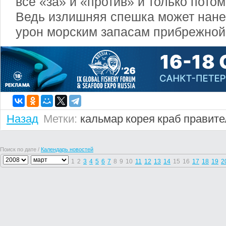
все «за» и «против» и только пото
Ведь излишняя спешка может нан
урон морским запасам прибрежной
Назад
Метки:
кальмар
корея
краб
правите
Поиск по дате /
Календарь новостей
1
2
3
4
5
6
7
8
9
10
11
12
13
14
15
16
17
18
19
2