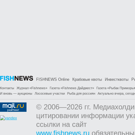
FISHNEWS Online
Крабовые квоты
Инвестквоты
Р
Контакты
Журнал «Fishnews»
Газета «Fishnews Дайджест»
Газета «Рыбак Приморь
И вновь — аукционы
Лососевые участки
Рыба для россиян
Актуально вчера, сегодн
© 2006—2026 гг. Медиахолди
цитировании информации ук
ссылки на сайт
www.fishnews.ru
обязательны