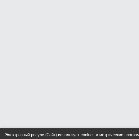
Электронный ресурс (Сайт) использует cookies и метрические прогр