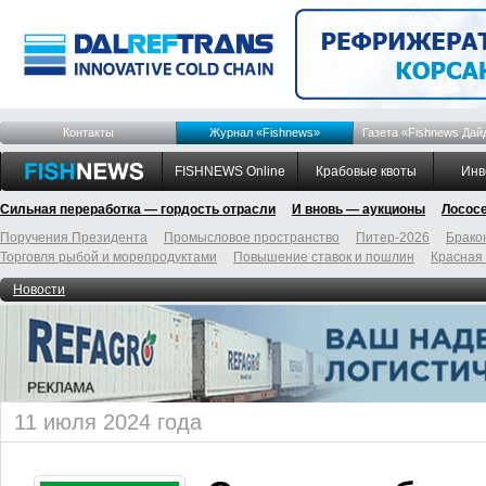
Контакты
Журнал «Fishnews»
Газета «Fishnews Дай
FISHNEWS Online
Крабовые квоты
Инв
Сильная переработка — гордость отрасли
И вновь — аукционы
Лосос
Поручения Президента
Промысловое пространство
Питер-2026
Брако
Торговля рыбой и морепродуктами
Повышение ставок и пошлин
Красная
Новости
11 июля 2024 года