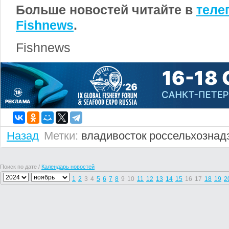
Больше новостей читайте в
теле
Fishnews
.
Fishnews
Назад
Метки:
владивосток
россельхознад
Поиск по дате /
Календарь новостей
1
2
3
4
5
6
7
8
9
10
11
12
13
14
15
16
17
18
19
2