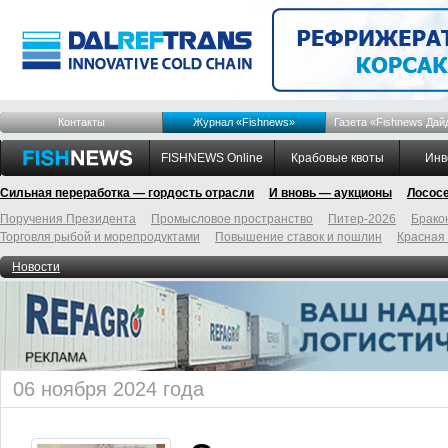
Контакты
Журнал «Fishnews»
Газета «Fishnews Дай
FISHNEWS Online
Крабовые квоты
Инв
Сильная переработка — гордость отрасли
И вновь — аукционы
Лосос
Поручения Президента
Промысловое пространство
Питер-2026
Брако
Торговля рыбой и морепродуктами
Повышение ставок и пошлин
Красная
Новости
06 ноября 2024 года