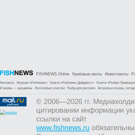
FISHNEWS Online
Крабовые квоты
Инвестквоты
Р
Контакты
Журнал «Fishnews»
Газета «Fishnews Дайджест»
Газета «Рыбак Приморь
И вновь — аукционы
Лососевые участки
Рыба для россиян
Актуально вчера, сегодн
© 2006—2026 гг. Медиахолди
цитировании информации ук
ссылки на сайт
www.fishnews.ru
обязательны