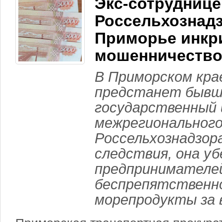
Экс-сотруднице
Россельхознадз
Приморье инкр
мошенничеств
В Приморском кра
предстанет бывш
государственный
межрегионального
Россельхознадзора
следствия, она уб
предпринимателе
беспрепятственн
морепродукты за 