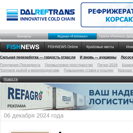
Контакты
Журнал «Fishnews»
Газета «Fishnews Дай
FISHNEWS Online
Крабовые квоты
Инв
Сильная переработка — гордость отрасли
И вновь — аукционы
Лосос
Поручения Президента
Промысловое пространство
Питер-2026
Брако
Торговля рыбой и морепродуктами
Повышение ставок и пошлин
Красная
Новости
06 декабря 2024 года