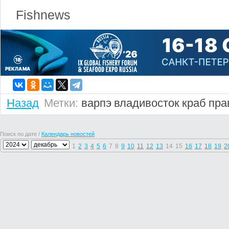
Fishnews
Назад
Метки:
варпэ
владивосток
краб
пра
Поиск по дате /
Календарь новостей
1
2
3
4
5
6
7
8
9
10
11
12
13
14
15
16
17
18
19
2