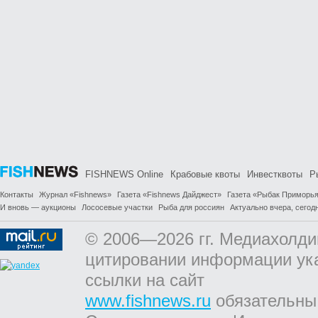
FISHNEWS Online
Крабовые квоты
Инвестквоты
Р
Контакты
Журнал «Fishnews»
Газета «Fishnews Дайджест»
Газета «Рыбак Приморь
И вновь — аукционы
Лососевые участки
Рыба для россиян
Актуально вчера, сегодн
© 2006—2026 гг. Медиахолди
цитировании информации ук
ссылки на сайт
www.fishnews.ru
обязательны