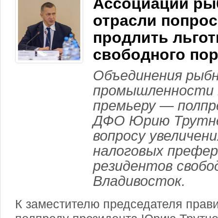
Ассоциации ры
отрасли попро
продлить льго
свободного пор
Объединения рыб
промышленности н
премьеру — полпр
ДФО Юрию Трутне
вопросу увеличени
налоговых префер
резидентов свобо
Владивосток.
К заместителю председателя прав