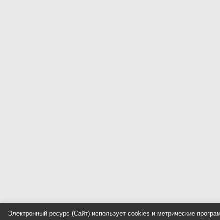
Электронный ресурс (Сайт) использует cookies и метрические прогр