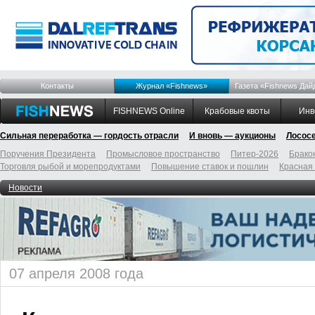
Контакты
Журнал «Fishnews»
Газета «Fishnews Дай
FISHNEWS Online
Крабовые квоты
Инв
Сильная переработка — гордость отрасли
И вновь — аукционы
Лосос
Поручения Президента
Промысловое пространство
Питер-2026
Брако
Торговля рыбой и морепродуктами
Повышение ставок и пошлин
Красная
Новости
07 апреля 2008 года