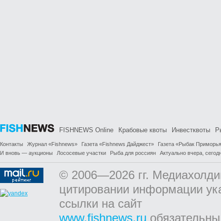
FISHNEWS Online
Крабовые квоты
Инвестквоты
Р
Контакты
Журнал «Fishnews»
Газета «Fishnews Дайджест»
Газета «Рыбак Приморь
И вновь — аукционы
Лососевые участки
Рыба для россиян
Актуально вчера, сегодн
© 2006—2026 гг. Медиахолди
цитировании информации ук
ссылки на сайт
www.fishnews.ru
обязательны