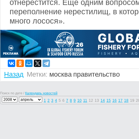
отнерестится. Еще одним вопросом
переполнение нерестилищ, в кото
много лосося».
Назад
Метки:
москва
правительство
Поиск по дате /
Календарь новостей
1
2
3
4
5
6
7
8
9
10
11
12
13
14
15
16
17
18
19
2