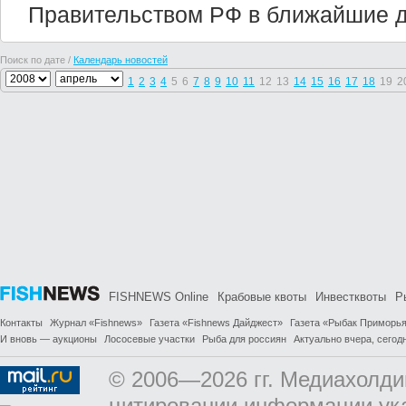
Правительством РФ в ближайшие д
Поиск по дате /
Календарь новостей
1
2
3
4
5
6
7
8
9
10
11
12
13
14
15
16
17
18
19
2
FISHNEWS Online
Крабовые квоты
Инвестквоты
Р
Контакты
Журнал «Fishnews»
Газета «Fishnews Дайджест»
Газета «Рыбак Приморь
И вновь — аукционы
Лососевые участки
Рыба для россиян
Актуально вчера, сегодн
© 2006—2026 гг. Медиахолди
цитировании информации ук