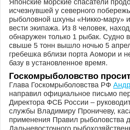
Японские морские спасатели прод
исчезнувшей у северного побереж
рыболовной шхуны «Никко-мару» и
вести экипажа. Из 8 человек, нахо
обнаружен только 1 рыбак. Судно
свыше 5 тонн вышло ночью 5 апрел
гребешка вблизи порта Аомори и н
базу в установленное время.
Госкомрыболовство просит
Глава Госкомрыболовства РФ
Андр
направил официальное письмо пе
Директора ФСБ России – руководи
службы Владимиру Проничеву, ка
применения Правил рыболовства 
Дальневосточного рыбохозяйственн