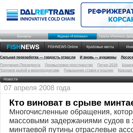
Контакты
Журнал «Fishnews»
Газета «Fishnews Дай
FISHNEWS Online
Крабовые квоты
Инв
Сильная переработка — гордость отрасли
И вновь — аукционы
Лосос
Поручения Президента
Промысловое пространство
Питер-2026
Брако
Торговля рыбой и морепродуктами
Повышение ставок и пошлин
Красная
Новости
07 апреля 2008 года
Кто виноват в срыве минт
Многочисленные обращения, которы
массовыми задержаниями судов в 
минтаевой путины отраслевые асс