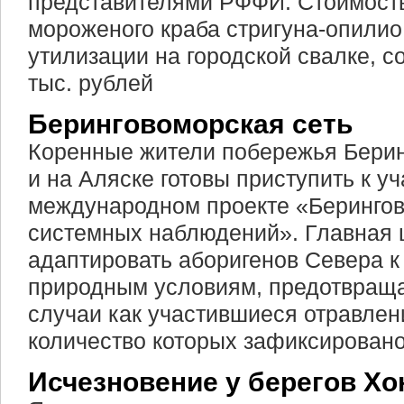
представителями РФФИ. Стоимость
мороженого краба стригуна-опилио
утилизации на городской свалке, с
тыс. рублей
Беринговоморская сеть
Коренные жители побережья Берин
и на Аляске готовы приступить к у
международном проекте «Берингов
системных наблюдений». Главная ц
адаптировать аборигенов Севера 
природным условиям, предотвраща
случаи как участившиеся отравле
количество которых зафиксировано
Исчезновение у берегов Х