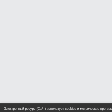
Электронный ресурс (Сайт) использует cookies и метрические прогр