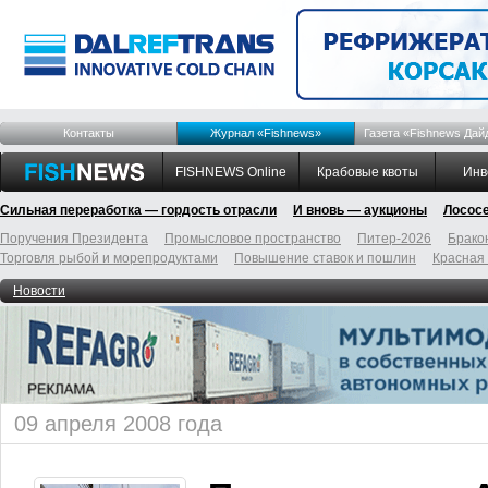
Контакты
Журнал «Fishnews»
Газета «Fishnews Дай
FISHNEWS Online
Крабовые квоты
Инв
Сильная переработка — гордость отрасли
И вновь — аукционы
Лосос
Поручения Президента
Промысловое пространство
Питер-2026
Брако
Торговля рыбой и морепродуктами
Повышение ставок и пошлин
Красная
Новости
09 апреля 2008 года