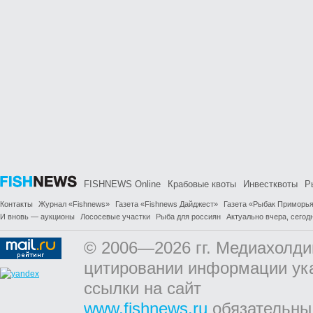
FISHNEWS Online
Крабовые квоты
Инвестквоты
Р
Контакты
Журнал «Fishnews»
Газета «Fishnews Дайджест»
Газета «Рыбак Приморь
И вновь — аукционы
Лососевые участки
Рыба для россиян
Актуально вчера, сегодн
© 2006—2026 гг. Медиахолди
цитировании информации ук
ссылки на сайт
www.fishnews.ru
обязательны