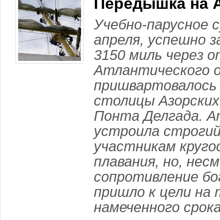
Передышка на 
Учебно-парусное 
апреля, успешно з
3150 миль через 
Атлантического о
пришвартовалось 
столицы Азорских
Понта Делгада. 
устроила строгий
участникам круго
плавания, но, нес
сопротивление бо
пришло к цели на 
намеченного срока