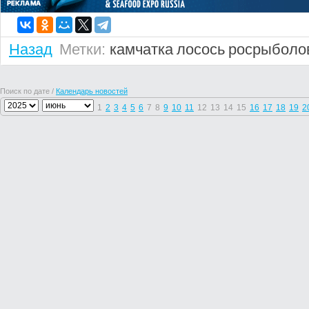
Назад
Метки:
камчатка
лосось
росрыболо
Поиск по дате /
Календарь новостей
1
2
3
4
5
6
7
8
9
10
11
12
13
14
15
16
17
18
19
2