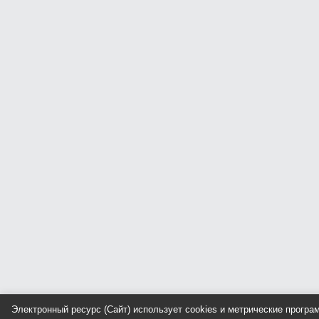
Электронный ресурс (Сайт) использует cookies и метрические прогр