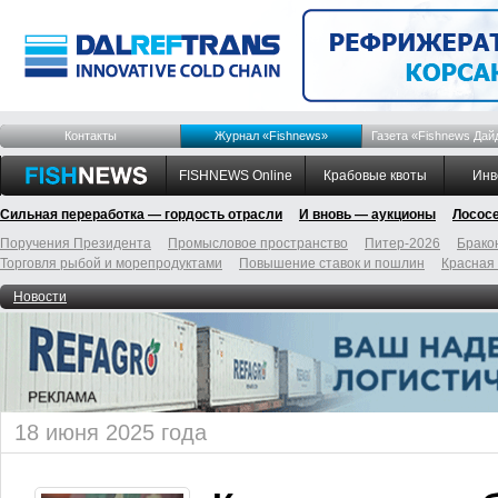
Контакты
Журнал «Fishnews»
Газета «Fishnews Дай
FISHNEWS Online
Крабовые квоты
Инв
Сильная переработка — гордость отрасли
И вновь — аукционы
Лосос
Поручения Президента
Промысловое пространство
Питер-2026
Брако
Торговля рыбой и морепродуктами
Повышение ставок и пошлин
Красная
Новости
18 июня 2025 года