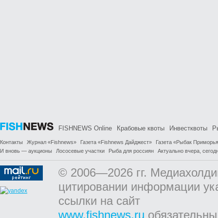
FISHNEWS Online
Крабовые квоты
Инвестквоты
Р
Контакты
Журнал «Fishnews»
Газета «Fishnews Дайджест»
Газета «Рыбак Приморь
И вновь — аукционы
Лососевые участки
Рыба для россиян
Актуально вчера, сегодн
© 2006—2026 гг. Медиахолди
цитировании информации ук
ссылки на сайт
www.fishnews.ru
обязательны