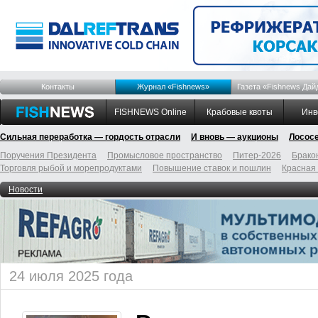
Контакты
Журнал «Fishnews»
Газета «Fishnews Дай
FISHNEWS Online
Крабовые квоты
Инв
Сильная переработка — гордость отрасли
И вновь — аукционы
Лосос
Поручения Президента
Промысловое пространство
Питер-2026
Брако
Торговля рыбой и морепродуктами
Повышение ставок и пошлин
Красная
Новости
24 июля 2025 года