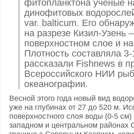
фитопланктона ученые н
динофитовых водорослей 
var. balticum. Его обнар
на разрезе Кизил-Узень 
поверхностном слое и на
Плотность составляла 3-1
рассказали Fishnews в п
Всероссийского НИИ рыб
океанографии.
Весной этого года новый вид водо
уже на глубинах от 27 до
520 м
. И
поверхностного слоя воды (0-
5 см
)
западном и центральном районах С