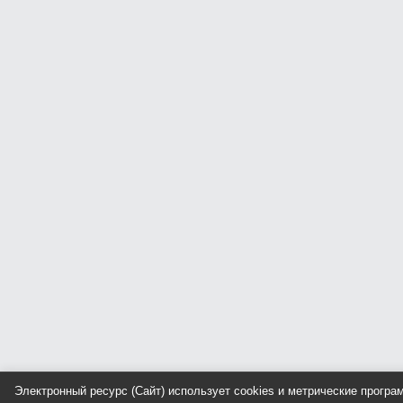
Электронный ресурс (Сайт) использует cookies и метрические прогр