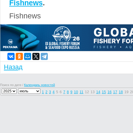
Fishnews
.
Fishnews
Назад
Поиск по дате /
Календарь новостей
1
2
3
4
5
6
7
8
9
10
11
12
13
14
15
16
17
18
19
2