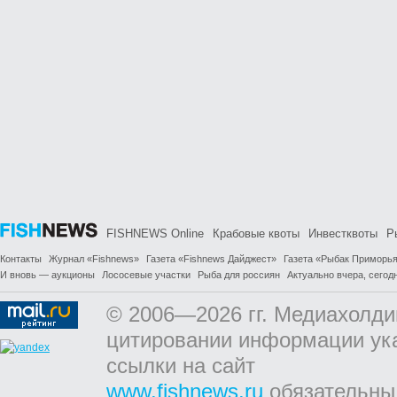
FISHNEWS Online
Крабовые квоты
Инвестквоты
Р
Контакты
Журнал «Fishnews»
Газета «Fishnews Дайджест»
Газета «Рыбак Приморь
И вновь — аукционы
Лососевые участки
Рыба для россиян
Актуально вчера, сегодн
© 2006—2026 гг. Медиахолди
цитировании информации ук
ссылки на сайт
www.fishnews.ru
обязательны