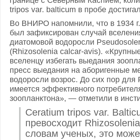
границе с Северным Каспием, коли
tripos var. balticum в пробе достига
Во ВНИРО напомнили, что в
1934 г
был зафиксирован случай вселени
диатомовой водоросли Pseudosoleni
(Rhizosolenia calcar-avis). «Крупн
вселенцу избегать выедания зоопла
пресс выедания на аборигенные м
водоросли возрос. До сих пор для P.
имеется эффективного потребител
зоопланктона», — отметили в инсти
Ceratium tripos var. Balt
превосходит Rhizosolenia 
словам ученых, это може