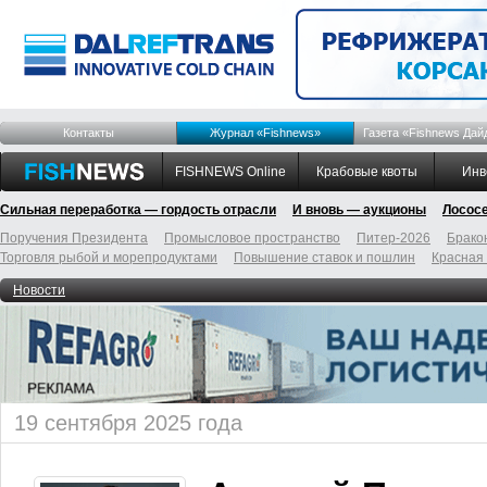
Контакты
Журнал «Fishnews»
Газета «Fishnews Дай
FISHNEWS Online
Крабовые квоты
Инв
Сильная переработка — гордость отрасли
И вновь — аукционы
Лосос
Поручения Президента
Промысловое пространство
Питер-2026
Брако
Торговля рыбой и морепродуктами
Повышение ставок и пошлин
Красная
Новости
19 сентября 2025 года