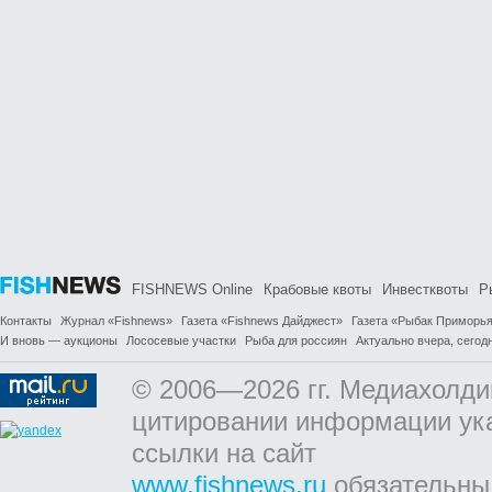
FISHNEWS Online
Крабовые квоты
Инвестквоты
Р
Контакты
Журнал «Fishnews»
Газета «Fishnews Дайджест»
Газета «Рыбак Приморь
И вновь — аукционы
Лососевые участки
Рыба для россиян
Актуально вчера, сегодн
© 2006—2026 гг. Медиахолди
цитировании информации ук
ссылки на сайт
www.fishnews.ru
обязательны