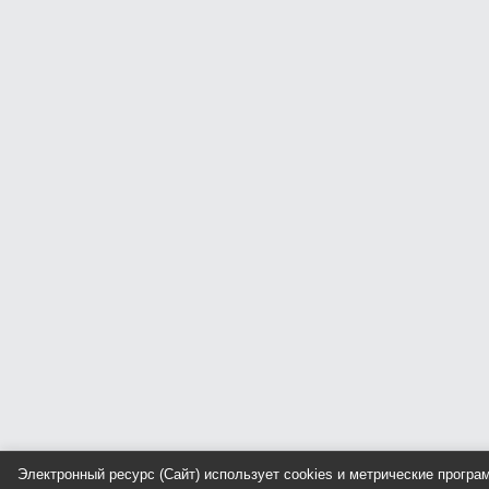
Электронный ресурс (Сайт) использует cookies и метрические прогр