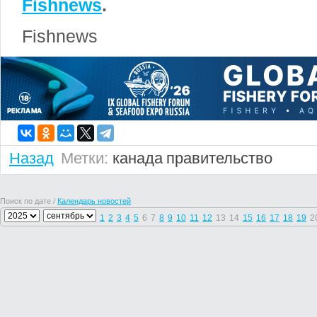
Fishnews
.
Fishnews
Назад
Метки:
канада
правительство
Поиск по дате /
Календарь новостей
1
2
3
4
5
6
7
8
9
10
11
12
13
14
15
16
17
18
19
2