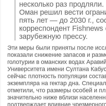
несколько раз продляли.
Оман решил вести огран
пять лет — до
2030 г
., с
корреспондент Fishnews 
зарубежную прессу.
Эти меры были приняты после исс
показали снижение запасов и разм
голотурии в оманских водах Арави
Университета имени Султана Кабус
сейчас плотность популяции соста
экземпляра на гектар дна. Специа
отметили, что размеры особей и п
значительно ниже вблизи населенн
подтверждает влияние чрезмерног