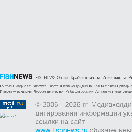
FISHNEWS Online
Крабовые квоты
Инвестквоты
Р
Контакты
Журнал «Fishnews»
Газета «Fishnews Дайджест»
Газета «Рыбак Приморь
И вновь — аукционы
Лососевые участки
Рыба для россиян
Актуально вчера, сегодн
© 2006—2026 гг. Медиахолди
цитировании информации ук
ссылки на сайт
www.fishnews.ru
обязательны