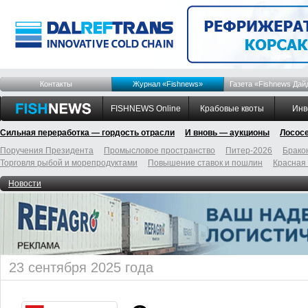
Контакты
Журнал «Fishnews»
Газета «Fishnews Дай
FISHNEWS Online
Крабовые квоты
Инв
Сильная переработка — гордость отрасли
И вновь — аукционы
Лосос
Поручения Президента
Промысловое пространство
Питер-2026
Брако
Торговля рыбой и морепродуктами
Повышение ставок и пошлин
Красная
Новости
23 сентября 2025 года