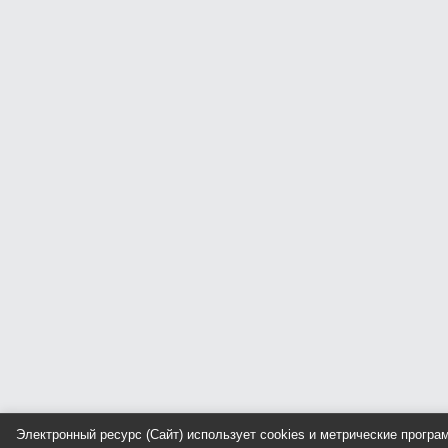
Электронный ресурс (Сайт) использует cookies и метрические прогр