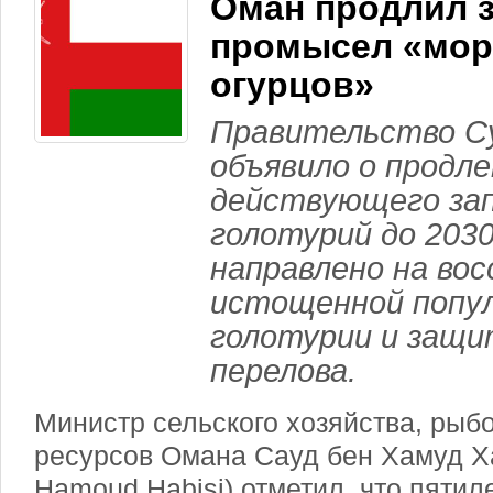
Оман продлил з
промысел «мор
огурцов»
Правительство С
объявило о продл
действующего зап
голотурий до 2030
направлено на во
истощенной попул
голотурии и защи
перелова.
Министр сельского хозяйства, рыб
ресурсов Омана Сауд бен Хамуд Ха
Hamoud Habisi) отметил, что пятил