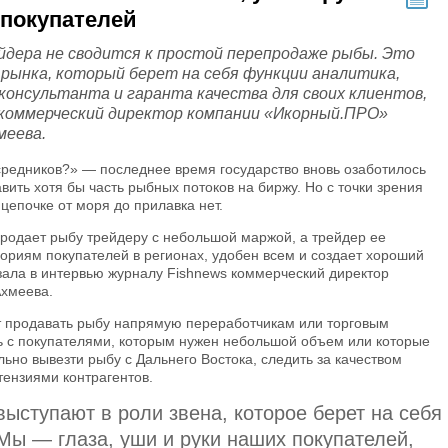
покупателей
йдера не сводится к простой перепродаже рыбы. Это
 рынка, который берет на себя функции аналитика,
 консультанта и гаранта качества для своих клиентов,
коммерческий директор компании «Икорный.ПРО»
меева.
средников?» — последнее время государство вновь озаботилось
ить хотя бы часть рыбных потоков на биржу. Но с точки зрения
 цепочке от моря до прилавка нет.
продает рыбу трейдеру с небольшой маржой, а трейдер ее
ориям покупателей в регионах, удобен всем и создает хороший
ала в интервью журналу Fishnews коммерческий директор
хмеева.
ят продавать рыбу напрямую переработчикам или торговым
ать с покупателями, которым нужен небольшой объем или которые
ьно вывезти рыбу с Дальнего Востока, следить за качеством
тензиями контрагентов.
ыступают в роли звена, которое берет на себя
Мы — глаза, уши и руки наших покупателей,