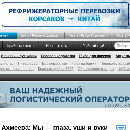
news»
Газета «Fishnews Дайджест»
Газета «Рыбак Приморья»
Газета "
Крабовые квоты
Инвестквоты
Рыбный клуб
И вновь — аукционы
Лососевые участки
Рыба для россиян
Актуаль
ранство
Питер-2026
Браконьерство
Рыбу на биржу
Переработка ры
ие ставок и пошлин
Красная путина 2026
Образование и кадры
ФАС и
 Ахмеева: Мы — глаза, уши и руки