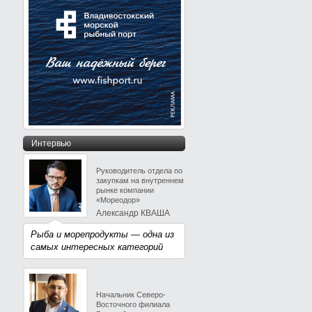
Интервью
Руководитель отдела по
закупкам на внутреннем
рынке компании
«Мореодор»
Александр КВАША
Рыба и морепродукты — одна из
самых интересных категорий
Начальник Северо-
Восточного филиала