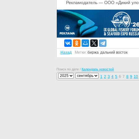
Рекламодатель — ООО «Дикий уло
Назад
Метки:
биржа
дальний восток
Поиск по дате /
Календарь новостей
1
2
3
4
5
6
7
8
9
10