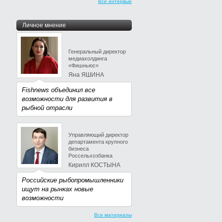
Все интервью
Личное мнение
Генеральный директор
медиахолдинга
«Фишньюс»
Яна ЯШИНА
Fishnews объединил все
возможности для развития в
рыбной отрасли
Управляющий директор
департамента крупного
бизнеса
Россельхозбанка
Кирилл КОСТЫНА
Российские рыбопромышленники
ищут на рынках новые
возможности
Все материалы