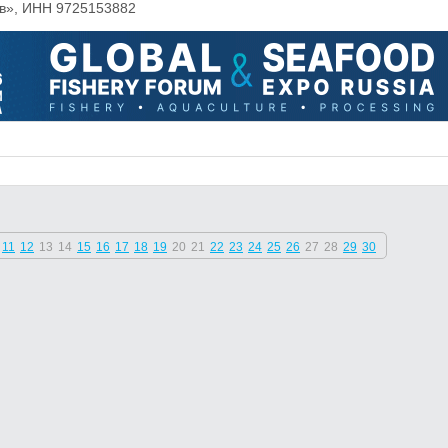
в», ИНН 9725153882
11
12
13
14
15
16
17
18
19
20
21
22
23
24
25
26
27
28
29
30