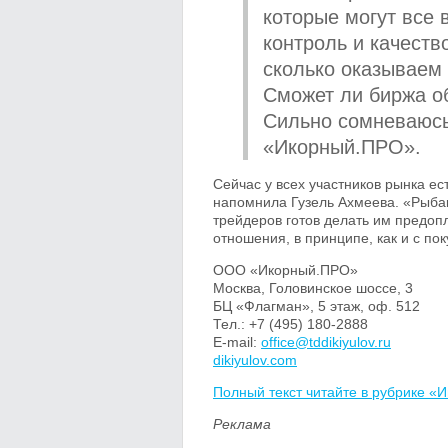
которые могут все
контроль и качеств
сколько оказываем 
Сможет ли биржа о
Сильно сомневаюсь
«Икорный.ПРО».
Сейчас у всех участников рынка ес
напомнила Гузель Ахмеева. «Рыбак
трейдеров готов делать им предоп
отношения, в принципе, как и с п
ООО «Икорный.ПРО»
Москва, Головинское шоссе, 3
БЦ «Флагман», 5 этаж, оф. 512
Тел.: +7 (495) 180-2888
E-mail:
office@tddikiyulov.ru
dikiyulov.com
Полный текст читайте в рубрике «И
Реклама