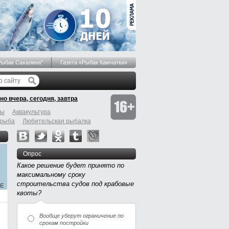
Рыбак Сахалина"
Газета «Рыбак Камчатки»
но вчера, сегодня, завтра
бы
Аквакультура
 рыба
Любительская рыбалка
Опрос
Какое решение будет принято по
максимальному сроку
строительства судов под крабовые
квоты?
Вообще уберут ограничение по
срокам постройки