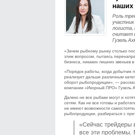
наших 
Роль тре
участник
логиста,
считает 
Гузель Ах
«Зачем рыбному рынку столько по
этим вопросом, пытаясь перенаправ
бизнеса, никаких лишних звеньев в
«Порядок работы, когда добытчик 
реализует дальше различным катег
оборот рыбопродукции», — рассказ
компании «Икорный.ПРО» Гузель А
Далеко не все рыбаки могут и хот
сетям. Как не все готовы и работ
не имеют возможности самостоятел
рыбопродукции, разбираться с пре
«Сейчас трейдеры в
все эти проблемы. 