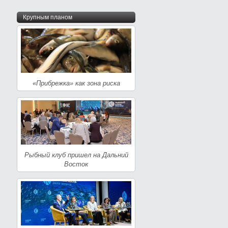
Крупным планом
«Прибрежка» как зона риска
Рыбный клуб пришел на Дальний
Восток