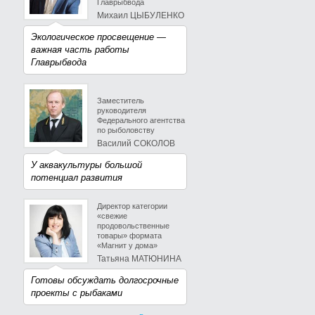
Главрыбвода
Михаил ЦЫБУЛЕНКО
Экологическое просвещение —
важная часть работы
Главрыбвода
Заместитель
руководителя
Федерального агентства
по рыболовству
Василий СОКОЛОВ
У аквакультуры большой
потенциал развития
Директор категории
«свежие
продовольственные
товары» формата
«Магнит у дома»
Татьяна МАТЮНИНА
Готовы обсуждать долгосрочные
проекты с рыбаками