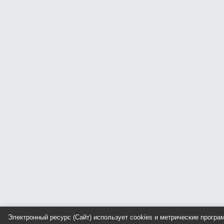
Электронный ресурс (Сайт) использует cookies и метрические прогр