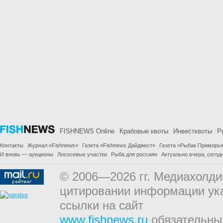
FISHNEWS Online
Крабовые квоты
Инвестквоты
Р
Контакты
Журнал «Fishnews»
Газета «Fishnews Дайджест»
Газета «Рыбак Приморь
И вновь — аукционы
Лососевые участки
Рыба для россиян
Актуально вчера, сегодн
© 2006—2026 гг. Медиахолди
цитировании информации ук
ссылки на сайт
www.fishnews.ru
обязательны