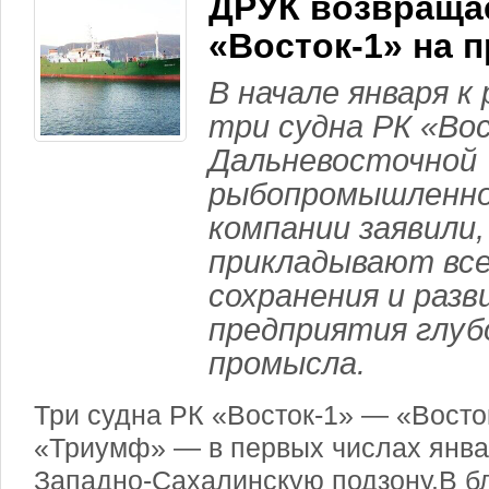
ДРУК возвраща
«Восток-1» на 
В начале января к
три судна РК «Вос
Дальневосточной
рыбопромышленно
компании заявили,
прикладывают все
сохранения и разв
предприятия глуб
промысла.
Три судна РК «Восток-1» — «Восток
«Триумф» — в первых числах янва
Западно-Сахалинскую подзону.
В б