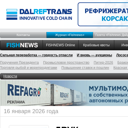
Контакты
Журнал «Fishnews»
Газета «Fishnews Дай
FISHNEWS Online
Крабовые квоты
Инв
Сильная переработка — гордость отрасли
И вновь — аукционы
Лосос
Поручения Президента
Промысловое пространство
Питер-2026
Брако
Торговля рыбой и морепродуктами
Повышение ставок и пошлин
Красная
Новости
16 января 2026 года