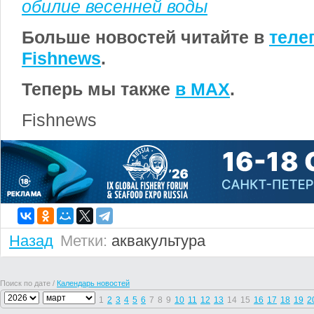
обилие весенней воды
Больше новостей читайте в
теле
Fishnews
.
Теперь мы также
в MAX
.
Fishnews
Назад
Метки:
аквакультура
Поиск по дате /
Календарь новостей
1
2
3
4
5
6
7
8
9
10
11
12
13
14
15
16
17
18
19
2