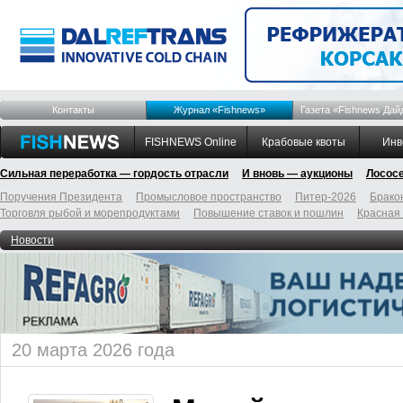
Контакты
Журнал «Fishnews»
Газета «Fishnews Дай
FISHNEWS Online
Крабовые квоты
Инв
Сильная переработка — гордость отрасли
И вновь — аукционы
Лосос
Поручения Президента
Промысловое пространство
Питер-2026
Брако
Торговля рыбой и морепродуктами
Повышение ставок и пошлин
Красная
Новости
20 марта 2026 года