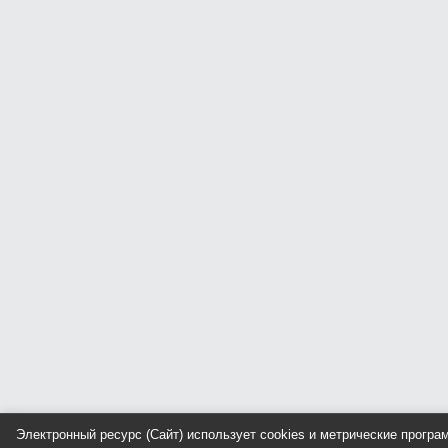
Электронный ресурс (Сайт) использует cookies и метрические прогр