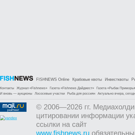
FISHNEWS Online
Крабовые квоты
Инвестквоты
Р
Контакты
Журнал «Fishnews»
Газета «Fishnews Дайджест»
Газета «Рыбак Приморь
И вновь — аукционы
Лососевые участки
Рыба для россиян
Актуально вчера, сегодн
© 2006—2026 гг. Медиахолди
цитировании информации ук
ссылки на сайт
www.fishnews.ru
обязательны