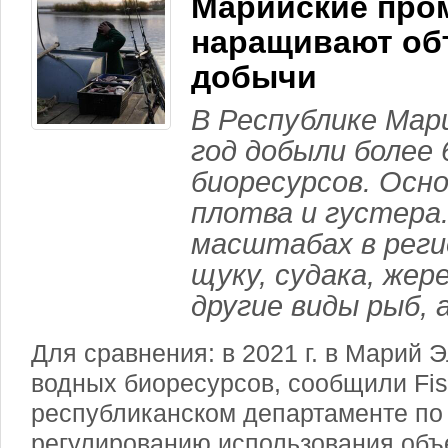
Марийские про
наращивают о
добычи
В Республике Мар
год добыли более
биоресурсов. Осн
плотва и густера
масштабах в реги
щуку, судака, жере
другие виды рыб, 
Для сравнения: в
2021 г
. в Марий 
водных биоресурсов, сообщили Fi
республиканском департаменте по 
регулированию использования объ