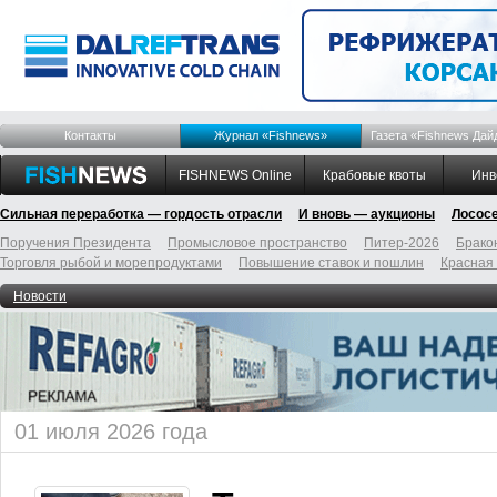
Контакты
Журнал «Fishnews»
Газета «Fishnews Дай
FISHNEWS Online
Крабовые квоты
Инв
Сильная переработка — гордость отрасли
И вновь — аукционы
Лосос
Поручения Президента
Промысловое пространство
Питер-2026
Брако
Торговля рыбой и морепродуктами
Повышение ставок и пошлин
Красная
Новости
01 июля 2026 года