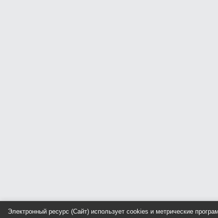
Электронный ресурс (Сайт) использует cookies и метрические прогр