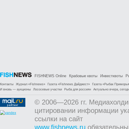
FISHNEWS Online
Крабовые квоты
Инвестквоты
Р
Контакты
Журнал «Fishnews»
Газета «Fishnews Дайджест»
Газета «Рыбак Приморь
И вновь — аукционы
Лососевые участки
Рыба для россиян
Актуально вчера, сегодн
© 2006—2026 гг. Медиахолди
цитировании информации ук
ссылки на сайт
www.fishnews.ru
обязательны