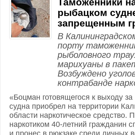
Таможенники н
рыбацком судне
запрещенным г
В Калининградско
порту таможенник
рыболовного трау
марихуаны в пакет
Возбуждено уголов
контрабанде нарк
«Боцман готовящегося к выходу з
судна приобрел на территории Ка
области наркотическое средство. 
наркотиком 40-летний гражданин сп
и пронес в рюкзаке среди личных 