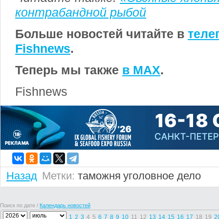
контрабандной рыбой
Больше новостей читайте в
теле
Fishnews
.
Теперь мы также
в MAX
.
Fishnews
Назад
Метки:
таможня
уголовное дело
Поиск по дате /
Календарь новостей
1
2
3
4
5
6
7
8
9
10
11
12
13
14
15
16
17
18
19
2