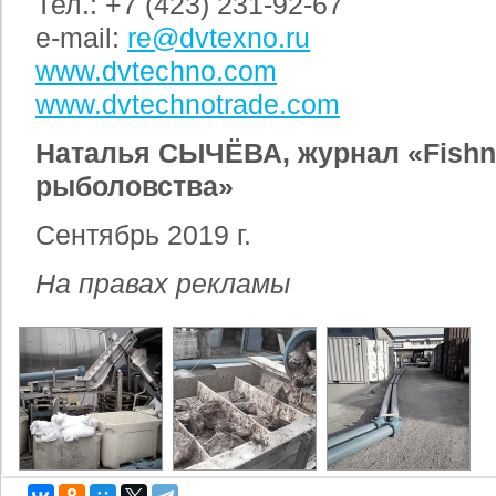
Тел.: +7 (423) 231-92-67
e-mail:
re@dvtexno.ru
www.dvtechno.com
www.dvtechnotrade.com
Наталья СЫЧЁВА, журнал «Fishn
рыболовства»
Сентябрь 2019 г.
На правах рекламы