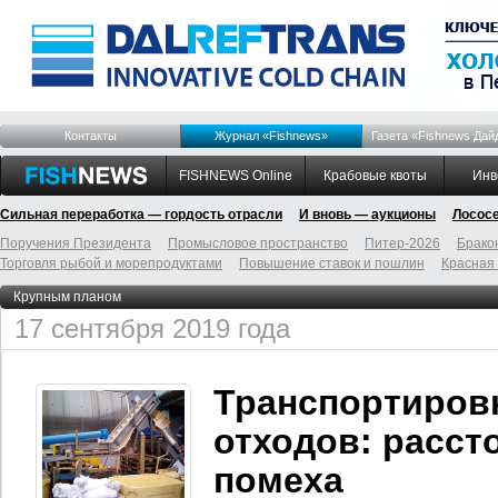
Контакты
Журнал «Fishnews»
Газета «Fishnews Дай
FISHNEWS Online
Крабовые квоты
Инв
Сильная переработка — гордость отрасли
И вновь — аукционы
Лосос
Поручения Президента
Промысловое пространство
Питер-2026
Брако
Торговля рыбой и морепродуктами
Повышение ставок и пошлин
Красная
Крупным планом
17 сентября 2019 года
Транспортиров
отходов: расст
помеха