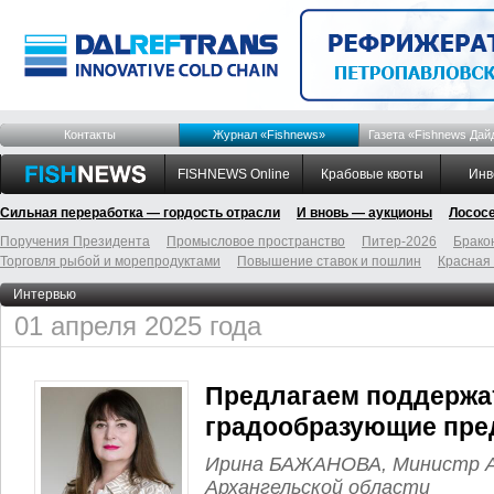
Контакты
Журнал «Fishnews»
Газета «Fishnews Дай
FISHNEWS Online
Крабовые квоты
Инв
Сильная переработка — гордость отрасли
И вновь — аукционы
Лосос
Поручения Президента
Промысловое пространство
Питер-2026
Брако
Торговля рыбой и морепродуктами
Повышение ставок и пошлин
Красная
Интервью
01 апреля 2025 года
Предлагаем поддержа
градообразующие пре
Ирина БАЖАНОВА, Министр А
Архангельской области