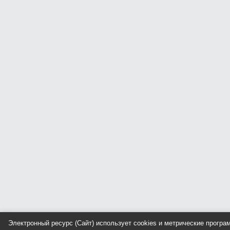
Электронный ресурс (Сайт) использует cookies и метрические прогр