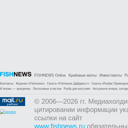
FISHNEWS Online
Крабовые квоты
Инвестквоты
Р
Контакты
Журнал «Fishnews»
Газета «Fishnews Дайджест»
Газета «Рыбак Приморь
И вновь — аукционы
Лососевые участки
Рыба для россиян
Актуально вчера, сегодн
© 2006—2026 гг. Медиахолди
цитировании информации ук
ссылки на сайт
www.fishnews.ru
обязательны