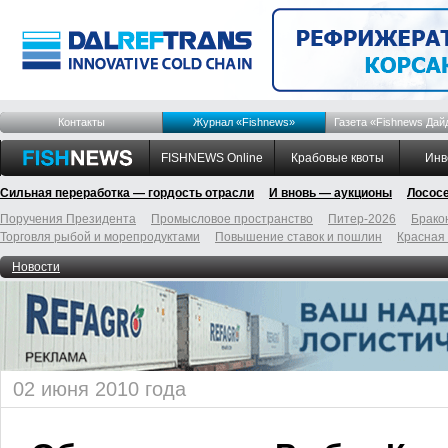
Контакты
Журнал «Fishnews»
Газета «Fishnews Дай
FISHNEWS Online
Крабовые квоты
Инв
Сильная переработка — гордость отрасли
И вновь — аукционы
Лосос
Поручения Президента
Промысловое пространство
Питер-2026
Брако
Торговля рыбой и морепродуктами
Повышение ставок и пошлин
Красная
Новости
02 июня 2010 года