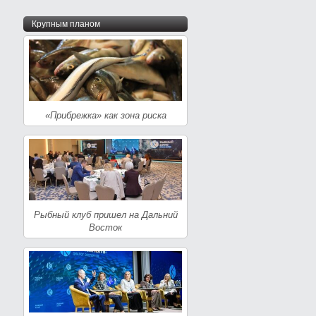
Крупным планом
«Прибрежка» как зона риска
Рыбный клуб пришел на Дальний
Восток