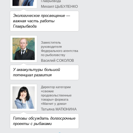
Главрыбвода
Михаил ЦЫБУЛЕНКО
Экологическое просвещение —
важная часть работы
Главрыбвода
Заместитель
руководителя
Федерального агентства
по рыболовству
Василий СОКОЛОВ
У аквакультуры большой
потенциал развития
Директор категории
«свежие
продовольственные
товары» формата
«Магнит у дома»
Татьяна МАТЮНИНА
Готовы обсуждать долгосрочные
проекты с рыбаками