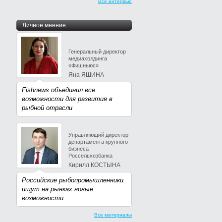
Все интервью
Личное мнение
Генеральный директор
медиахолдинга
«Фишньюс»
Яна ЯШИНА
Fishnews объединил все
возможности для развития в
рыбной отрасли
Управляющий директор
департамента крупного
бизнеса
Россельхозбанка
Кирилл КОСТЫНА
Российские рыбопромышленники
ищут на рынках новые
возможности
Все материалы