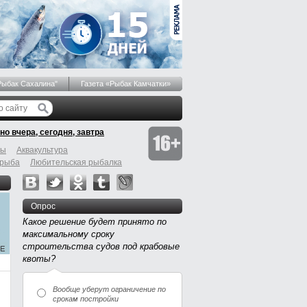
Рыбак Сахалина"
Газета «Рыбак Камчатки»
но вчера, сегодня, завтра
бы
Аквакультура
 рыба
Любительская рыбалка
Опрос
Какое решение будет принято по
максимальному сроку
строительства судов под крабовые
квоты?
Вообще уберут ограничение по
срокам постройки