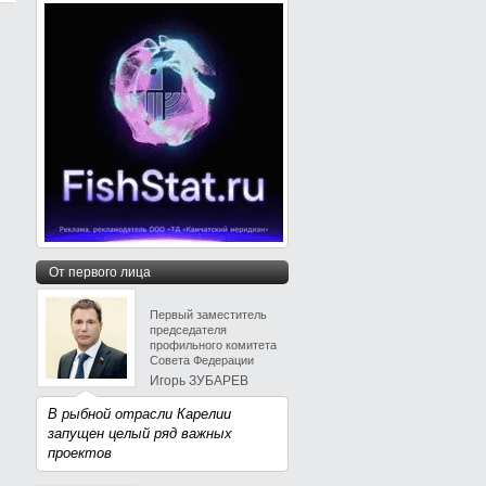
От первого лица
Первый заместитель
председателя
профильного комитета
Совета Федерации
Игорь ЗУБАРЕВ
В рыбной отрасли Карелии
запущен целый ряд важных
проектов