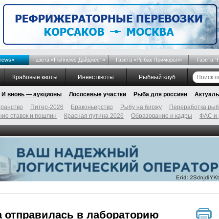
news»
Газета «Fishnews Дайджест»
Газета «Рыбак Приморья»
Газета "
Крабовые квоты
Инвестквоты
Рыбный клуб
И вновь — аукционы
Лососевые участки
Рыба для россиян
Актуаль
ранство
Питер-2026
Браконьерство
Рыбу на биржу
Переработка ры
ие ставок и пошлин
Красная путина 2026
Образование и кадры
ФАС и
а отправилась в лабораторию