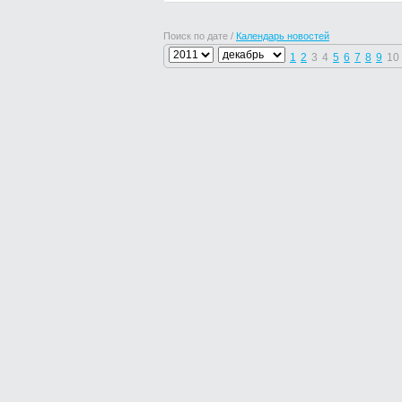
Поиск по дате /
Календарь новостей
1
2
3
4
5
6
7
8
9
10