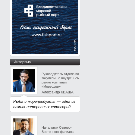
Интервью
Руководитель отдела по
закупкам на внутреннем
рынке компании
«Мореодор»
Александр КВАША
Рыба и морепродукты — одна из
самых интересных категорий
Начальник Северо-
Восточного филиала