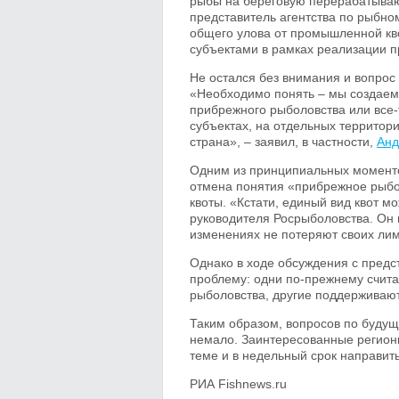
рыбы на береговую перерабатываю
представитель агентства по рыбно
общего улова от промышленной кв
субъектами в рамках реализации 
Не остался без внимания и вопрос
«Необходимо понять – мы создаем
прибрежного рыболовства или все-
субъектах, на отдельных территория
страна», – заявил, в частности,
Анд
Одним из принципиальных моменто
отмена понятия «прибрежное рыбол
квоты. «Кстати, единый вид квот м
руководителя Росрыболовства. Он 
изменениях не потеряют своих лим
Однако в ходе обсуждения с предс
проблему: одни по-прежнему счита
рыболовства, другие поддерживают
Таким образом, вопросов по буду
немало. Заинтересованные регион
теме и в недельный срок направить
РИА Fishnews.ru