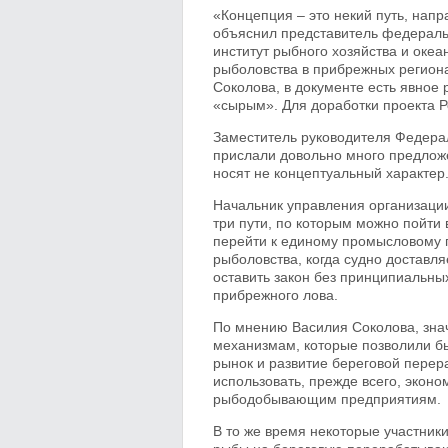
«Концепция – это некий путь, нап
объяснил представитель федеральн
институт рыбного хозяйства и оке
рыболовства в прибрежных региона
Соколова, в документе есть явное 
«сырым». Для доработки проекта Р
Заместитель руководителя Федерал
прислали довольно много предложе
носят не концептуальный характер
Начальник управления организац
три пути, по которым можно пойти
перейти к единому промысловому п
рыболовства, когда судно доставля
оставить закон без принципиальны
прибрежного лова.
По мнению Василия Соколова, зна
механизмам, которые позволили б
рынок и развитие береговой перер
использовать, прежде всего, экон
рыбодобывающим предприятиям.
В то же время некоторые участник