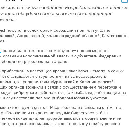
заместителем руководителя Росрыболовства Василием
гионов обсудили вопросы подготовки концепции
овства.
ishnews.ru, в селекторном совещании приняли участие
анской, Астраханской, Калининградской областей, Камчатского,
ов.
в
напомнил о том, что ведомству поручено совместно с
 органами исполнительной власти и субъектами Федерации
рибрежного рыболовства в стране.
 «прибрежки» в настоящее время накопилось немало: в самых
ки сталкиваются с трудностями из-за несовершенств
апример, к предприятиям Мурманской и Калининградской
щих органов возникли в связи с осуществлением перегруза и
в ходе прибрежного рыболовства, то к рыбакам, работающим на
 они осуществляли лов вне рыбопромысловых участков.
местителя руководителя Росрыболовства, связаны с тем, что в
 рыболовстве и сохранении водных биоресурсов» был
еленной концепции, не прорабатывались в общем ключе и те
ния, которые вносились в закон. Теперь эту ошибку решено