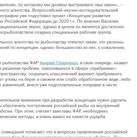
равление, по которому мы должны выстраивать наш закон», –
ого агентства. Всероссийский научно-исследовательский
анографии уже подготовил проект «Концепции развития
х Российской Федерации до 2020 г.». По мнению Василия
рациональное зерно, однако в целом он является достаточно
осрыболовством создана специальная рабочая группа.
ьного агентства по рыболовству отметил также, что регионы
ний по концепции, однако большинство из них, к сожалению,
.
ии рыболовства ФАР
Андрей Горничных
, в свою очередь, назвал
 в решении проблем, накопившихся в сфере «прибрежки»:
ространству; сохранить классический вариант прибрежного
ет уловы на берег в свежем или слабо обработанном виде; либо
х изменений, внеся уже подготовленные поправки в части
чительное внимание при разработке концепции нужно уделить
ы обеспечить поступление российской рыбы на внутренний
аботки. При этом, считает замглавы ФАР, необходимо
омические методы, и очень важно не нанести ущерба
и совещания полагают, что в вопросах привлечения российской