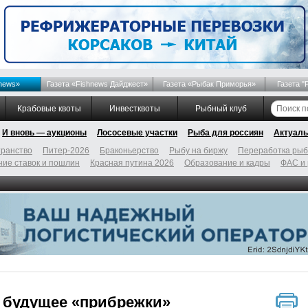
news»
Газета «Fishnews Дайджест»
Газета «Рыбак Приморья»
Газета "
Крабовые квоты
Инвестквоты
Рыбный клуб
И вновь — аукционы
Лососевые участки
Рыба для россиян
Актуаль
ранство
Питер-2026
Браконьерство
Рыбу на биржу
Переработка ры
ие ставок и пошлин
Красная путина 2026
Образование и кадры
ФАС и
 будущее «прибрежки»