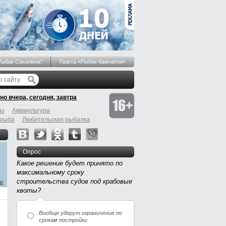
Рыбак Сахалина"
Газета «Рыбак Камчатки»
но вчера, сегодня, завтра
бы
Аквакультура
 рыба
Любительская рыбалка
Опрос
Какое решение будет принято по
максимальному сроку
строительства судов под крабовые
квоты?
Вообще уберут ограничение по
срокам постройки