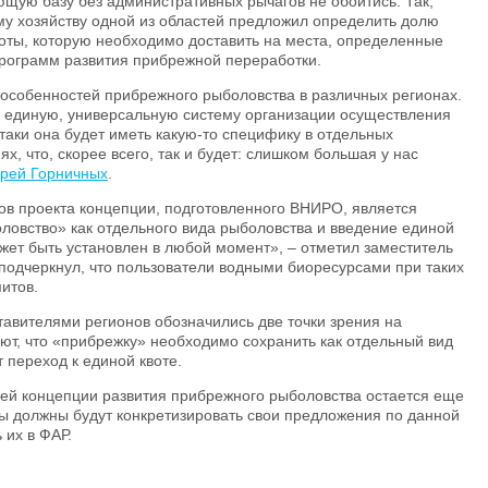
щую базу без административных рычагов не обойтись. Так,
му хозяйству одной из областей предложил определить долю
оты, которую необходимо доставить на места, определенные
программ развития прибрежной переработки.
 особенностей прибрежного рыболовства в различных регионах.
 единую, универсальную систему организации осуществления
таки она будет иметь какую-то специфику в отдельных
х, что, скорее всего, так и будет: слишком большая у нас
рей Горничных
.
в проекта концепции, подготовленного ВНИРО, является
овство» как отдельного вида рыболовства и введение единой
ожет быть установлен в любой момент», – отметил заместитель
подчеркнул, что пользователи водными биоресурсами при таких
итов.
тавителями регионов обозначились две точки зрения на
ют, что «прибрежку» необходимо сохранить как отдельный вид
 переход к единой квоте.
щей концепции развития прибрежного рыболовства остается еще
ы должны будут конкретизировать свои предложения по данной
 их в ФАР.