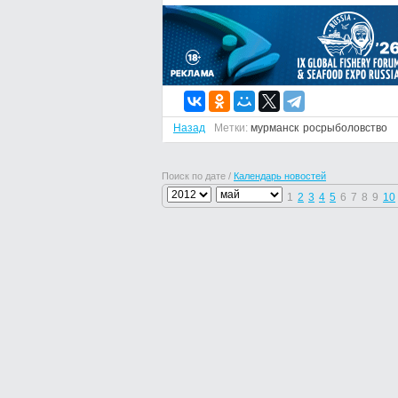
Назад
Метки:
мурманск
росрыболовство
Поиск по дате /
Календарь новостей
1
2
3
4
5
6
7
8
9
10