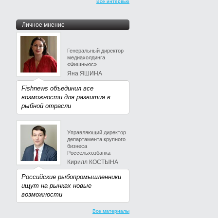
Все интервью
Личное мнение
Генеральный директор
медиахолдинга
«Фишньюс»
Яна ЯШИНА
Fishnews объединил все
возможности для развития в
рыбной отрасли
Управляющий директор
департамента крупного
бизнеса
Россельхозбанка
Кирилл КОСТЫНА
Российские рыбопромышленники
ищут на рынках новые
возможности
Все материалы