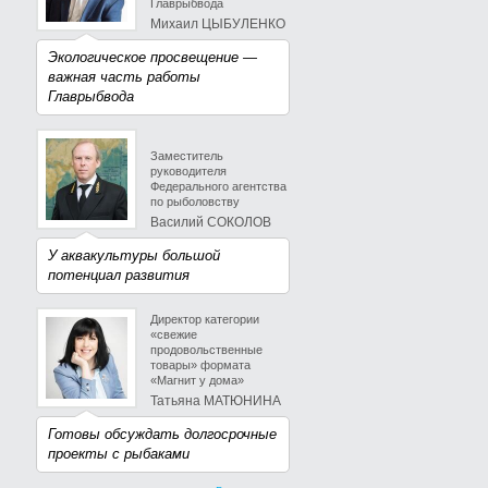
Главрыбвода
Михаил ЦЫБУЛЕНКО
Экологическое просвещение —
важная часть работы
Главрыбвода
Заместитель
руководителя
Федерального агентства
по рыболовству
Василий СОКОЛОВ
У аквакультуры большой
потенциал развития
Директор категории
«свежие
продовольственные
товары» формата
«Магнит у дома»
Татьяна МАТЮНИНА
Готовы обсуждать долгосрочные
проекты с рыбаками