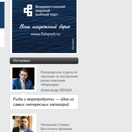
Интервью
Руководитель отдела по
закупкам на внутреннем
рынке компании
«Мореодор»
Александр КВАША
Рыба и морепродукты — одна из
самых интересных категорий
Начальник Северо-
Восточного филиала