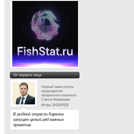
От первого лица
Первый заместитель
председателя
профильного комитета
Совета Федерации
Игорь ЗУБАРЕВ
В рыбной отрасли Карелии
запущен целый ряд важных
проектов