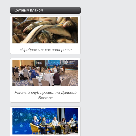
Крупным планом
«Прибрежка» как зона риска
Рыбный клуб пришел на Дальний
Восток