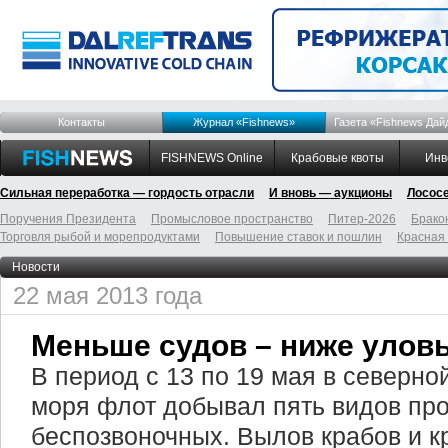
Контакты
Журнал «Fishnews»
Газета «Fishnews Дай
FISHNEWS Online
Крабовые квоты
Инв
Сильная переработка — гордость отрасли
И вновь — аукционы
Лосос
Поручения Президента
Промысловое пространство
Питер-2026
Брако
Торговля рыбой и морепродуктами
Повышение ставок и пошлин
Красная
Новости
22 мая 2013 года
Меньше судов – ниже улов
В период с 13 по 19 мая в северно
моря флот добывал пять видов п
беспозвоночных. Вылов крабов и к