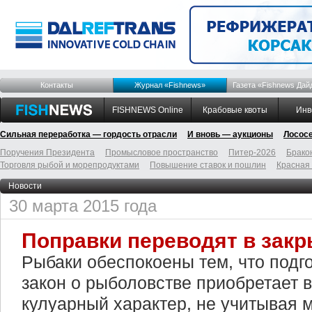
Контакты
Журнал «Fishnews»
Газета «Fishnews Дай
FISHNEWS Online
Крабовые квоты
Инв
Сильная переработка — гордость отрасли
И вновь — аукционы
Лосос
Поручения Президента
Промысловое пространство
Питер-2026
Брако
Торговля рыбой и морепродуктами
Повышение ставок и пошлин
Красная
Новости
30 марта 2015 года
Поправки переводят в зак
Рыбаки обеспокоены тем, что подго
закон о рыболовстве приобретает 
кулуарный характер, не учитывая 