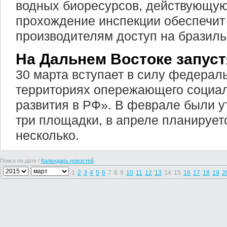
водных биоресурсов, действующую
прохождение инспекции обеспечит
производителям доступ на бразиль
На Дальнем Востоке запуст
30 марта вступает в силу федерал
территориях опережающего социал
развития в РФ». В феврале были 
три площадки, в апреле планирует
несколько.
Поиск по дате /
Календарь новостей
1
2
3
4
5
6
7
8
9
10
11
12
13
14
15
16
17
18
19
2