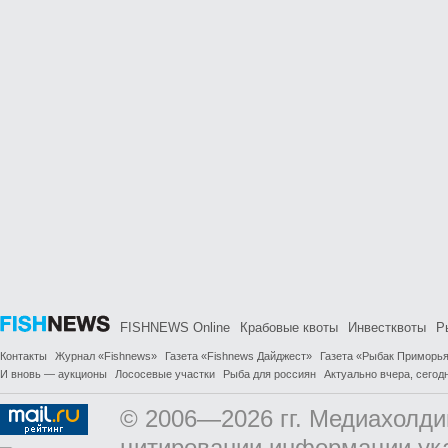
FISHNEWS Online
Крабовые квоты
Инвестквоты
Р
Контакты
Журнал «Fishnews»
Газета «Fishnews Дайджест»
Газета «Рыбак Приморь
И вновь — аукционы
Лососевые участки
Рыба для россиян
Актуально вчера, сегодн
© 2006—2026 гг. Медиахолди
цитировании информации ук