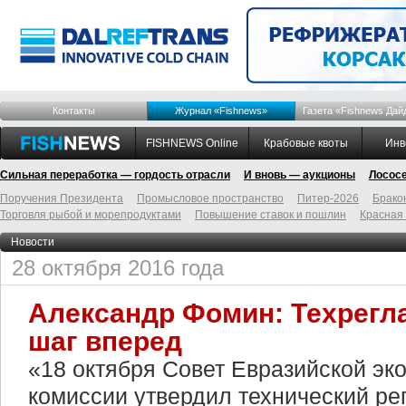
Контакты
Журнал «Fishnews»
Газета «Fishnews Дай
FISHNEWS Online
Крабовые квоты
Инв
Сильная переработка — гордость отрасли
И вновь — аукционы
Лосос
Поручения Президента
Промысловое пространство
Питер-2026
Брако
Торговля рыбой и морепродуктами
Повышение ставок и пошлин
Красная
Новости
28 октября 2016 года
Александр Фомин: Техрегл
шаг вперед
«18 октября Совет Евразийской эк
комиссии утвердил технический р