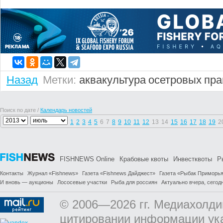
Назад
Метки:
аквакультура
осетровых
пра
Поиск по дате /
Календарь новостей
1
2
3
4
5
6
7
8
9
10
11
12
13
14
15
16
17
18
19
2
FISHNEWS Online
Крабовые квоты
Инвестквоты
Р
Контакты
Журнал «Fishnews»
Газета «Fishnews Дайджест»
Газета «Рыбак Приморь
И вновь — аукционы
Лососевые участки
Рыба для россиян
Актуально вчера, сегодн
© 2006—2026 гг. Медиахолди
цитировании информации ук