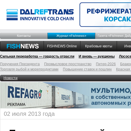
Контакты
Журнал «Fishnews»
Газета «Fishnews Дай
FISHNEWS Online
Крабовые квоты
Инв
Сильная переработка — гордость отрасли
И вновь — аукционы
Лосос
Поручения Президента
Промысловое пространство
Питер-2026
Брако
Торговля рыбой и морепродуктами
Повышение ставок и пошлин
Красная
Новости
02 июля 2013 года