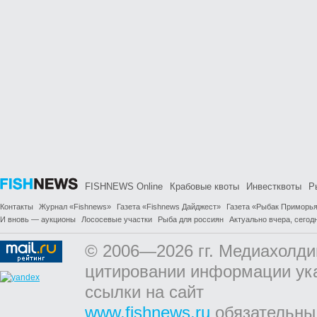
FISHNEWS Online
Крабовые квоты
Инвестквоты
Р
Контакты
Журнал «Fishnews»
Газета «Fishnews Дайджест»
Газета «Рыбак Приморь
И вновь — аукционы
Лососевые участки
Рыба для россиян
Актуально вчера, сегодн
© 2006—2026 гг. Медиахолди
цитировании информации ук
ссылки на сайт
www.fishnews.ru
обязательны