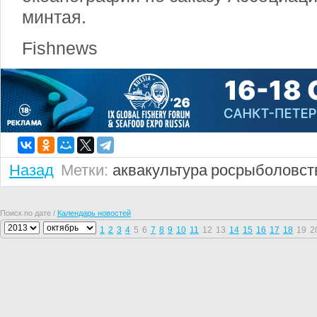
минтая.
Fishnews
Назад
Метки:
аквакультура
росрыболовст
Поиск по дате /
Календарь новостей
1
2
3
4
5
6
7
8
9
10
11
12
13
14
15
16
17
18
19
2