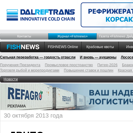
Контакты
Журнал «Fishnews»
Газета «Fishnews Дай
FISHNEWS Online
Крабовые квоты
Инв
Сильная переработка — гордость отрасли
И вновь — аукционы
Лосос
Поручения Президента
Промысловое пространство
Питер-2026
Брако
Торговля рыбой и морепродуктами
Повышение ставок и пошлин
Красная
Новости
30 октября 2013 года