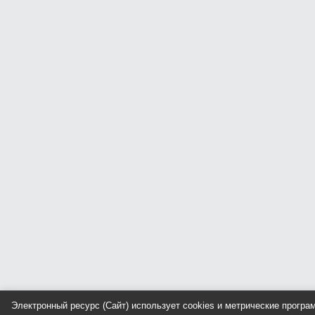
Электронный ресурс (Сайт) использует cookies и метрические прогр