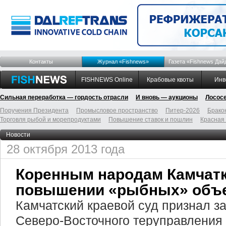
Контакты
Журнал «Fishnews»
Газета «Fishnews Дай
FISHNEWS Online
Крабовые квоты
Инв
Сильная переработка — гордость отрасли
И вновь — аукционы
Лосос
Поручения Президента
Промысловое пространство
Питер-2026
Брако
Торговля рыбой и морепродуктами
Повышение ставок и пошлин
Красная
Новости
28 октября 2013 года
Коренным народам Камчатк
повышении «рыбных» объ
Камчатский краевой суд признал 
Северо-Восточного теруправления