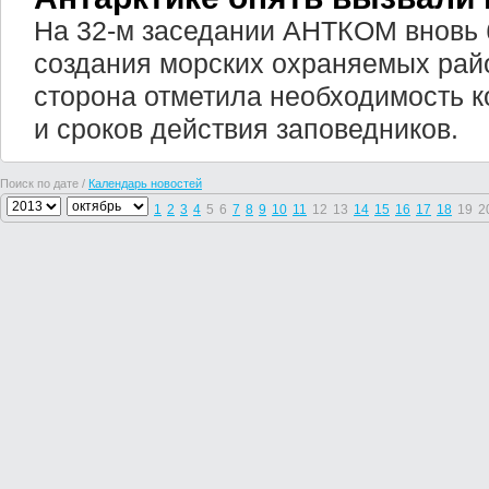
На 32-м заседании АНТКОМ вновь 
создания морских охраняемых рай
сторона отметила необходимость к
и сроков действия заповедников.
Поиск по дате /
Календарь новостей
1
2
3
4
5
6
7
8
9
10
11
12
13
14
15
16
17
18
19
2