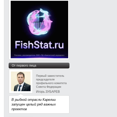
От первого лица
Первый заместитель
председателя
профильного комитета
Совета Федерации
Игорь ЗУБАРЕВ
В рыбной отрасли Карелии
запущен целый ряд важных
проектов