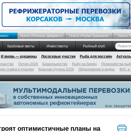
news»
Газета «Fishnews Дайджест»
Газета «Рыбак Приморья»
Газета "
Крабовые квоты
Инвестквоты
Рыбный клуб
И вновь — аукционы
Лососевые участки
Рыба для россиян
Актуаль
ранство
Питер-2026
Браконьерство
Рыбу на биржу
Переработка ры
ие ставок и пошлин
Красная путина 2026
Образование и кадры
ФАС и
троят оптимистичные планы на