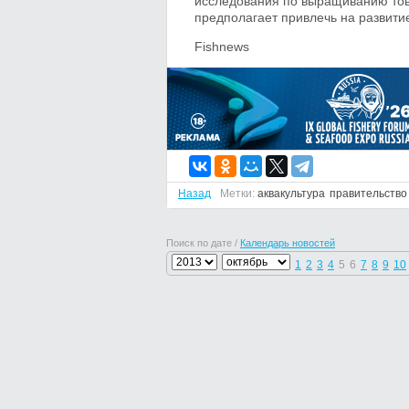
исследования по выращиванию това
предполагает привлечь на развити
Fishnews
Назад
Метки:
аквакультура
правительство
Поиск по дате /
Календарь новостей
1
2
3
4
5
6
7
8
9
10