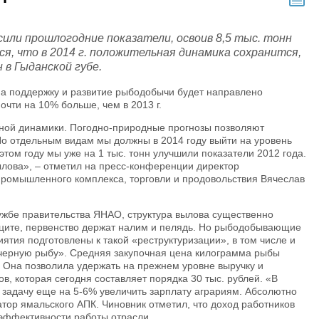
ли прошлогодние показатели, освоив 8,5 тыс. тонн
я, что в 2014 г. положительная динамика сохранится,
 в Гыданской губе.
на поддержку и развитие рыбодобычи будет направлено
очти на 10% больше, чем в 2013 г.
ой динамики. Погодно-природные прогнозы позволяют
По отдельным видам мы должны в 2014 году выйти на уровень
этом году мы уже на 1 тыс. тонн улучшили показатели 2012 года.
ылова», – отметил на пресс-конференции директор
промышленного комплекса, торговли и продовольствия Вячеслав
ужбе правительства ЯНАО, структура вылова существенно
иците, первенство держат налим и пелядь. Но рыбодобывающие
ия подготовлены к такой «реструктуризации», в том числе и
«черную рыбу». Средняя закупочная цена килограмма рыбы
. Она позволила удержать на прежнем уровне выручку и
в, которая сегодня составляет порядка 30 тыс. рублей. «В
 задачу еще на 5-6% увеличить зарплату аграриям. Абсолютно
атор ямальского АПК. Чиновник отметил, что доход работников
 эффективности работы отрасли.