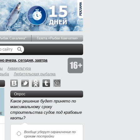
Рыбак Сахалина"
Газета «Рыбак Камчатки»
но вчера, сегодня, завтра
бы
Аквакультура
 рыба
Любительская рыбалка
Опрос
Какое решение будет принято по
максимальному сроку
строительства судов под крабовые
квоты?
Вообще уберут ограничение по
срокам постройки