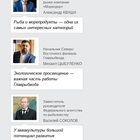
рынке компании
«Мореодор»
Александр КВАША
Рыба и морепродукты — одна из
самых интересных категорий
Начальник Северо-
Восточного филиала
Главрыбвода
Михаил ЦЫБУЛЕНКО
Экологическое просвещение —
важная часть работы
Главрыбвода
Заместитель
руководителя
Федерального агентства
по рыболовству
Василий СОКОЛОВ
У аквакультуры большой
потенциал развития