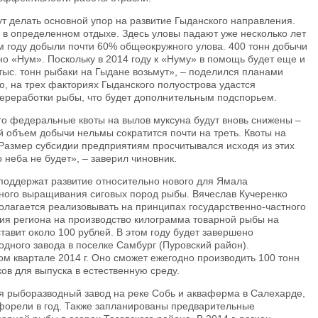
ут делать основной упор на развитие Гыданского направления.
я в определенном отдыхе. Здесь уловы падают уже несколько лет
ом году добыли почти 60% общеокружного улова. 400 тонн добычи
 «Нум». Поскольку в 2014 году к «Нуму» в помощь будет еще и
 тыс. тонн рыбаки на Гыдане возьмут», – поделился планами
ю, на трех факториях Гыданского полуострова удастся
переработки рыбы, что будет дополнительным подспорьем.
то федеральные квоты на вылов муксуна будут вновь снижены –
 объем добычи нельмы сократится почти на треть. Квоты на
Размер субсидии предприятиям просчитывался исходя из этих
о неба не будет», – заверил чиновник.
 поддержат развитие относительно нового для Ямала
рного выращивания сиговых пород рыбы. Вячеслав Кучеренко
полагается реализовывать на принципах государственно-частного
ция региона на производство килограмма товарной рыбы на
тавит около 100 рублей. В этом году будет завершено
одного завода в поселке Самбург (Пуровский район).
ом квартале 2014 г. Оно сможет ежегодно производить 100 тонн
ков для выпуска в естественную среду.
я рыборазводный завод на реке Собь и акваферма в Салехарде,
 форели в год. Также запланированы предварительные