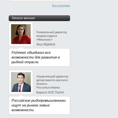
Все интервью
Личное мнение
Генеральный директор
медиахолдинга
«Фишньюс»
Яна ЯШИНА
Fishnews объединил все
возможности для развития в
рыбной отрасли
Управляющий директор
департамента крупного
бизнеса
Россельхозбанка
Кирилл КОСТЫНА
Российские рыбопромышленники
ищут на рынках новые
возможности