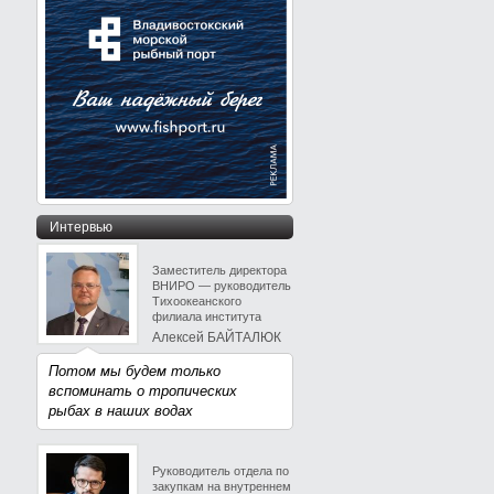
Интервью
Заместитель директора
ВНИРО — руководитель
Тихоокеанского
филиала института
Алексей БАЙТАЛЮК
Потом мы будем только
вспоминать о тропических
рыбах в наших водах
Руководитель отдела по
закупкам на внутреннем