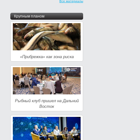
Все материалы
Крупным планом
«Прибрежка» как зона риска
Рыбный клуб пришел на Дальний
Восток