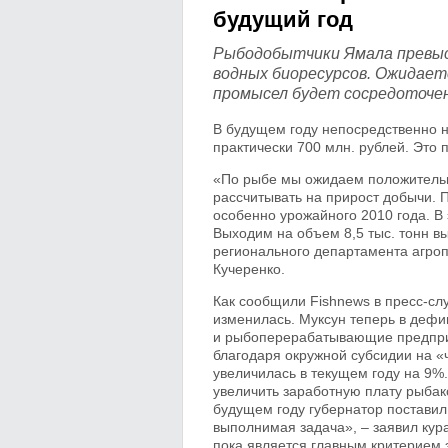
будущий год
Рыбодобытчики Ямала превыси
водных биоресурсов. Ожидаетс
промысел будет сосредоточен
В будущем году непосредственно 
практически 700 млн. рублей. Это п
«По рыбе мы ожидаем положительн
рассчитывать на прирост добычи. 
особенно урожайного 2010 года. В 
Выходим на объем 8,5 тыс. тонн в
регионального департамента агро
Кучеренко.
Как сообщили Fishnews в пресс-сл
изменилась. Муксун теперь в деф
и рыбоперерабатывающие предприят
благодаря окружной субсидии на 
увеличилась в текущем году на 9%
увеличить заработную плату рыбако
будущем году губернатор поставил
выполнимая задача», – заявил кур
пока является главным критерием