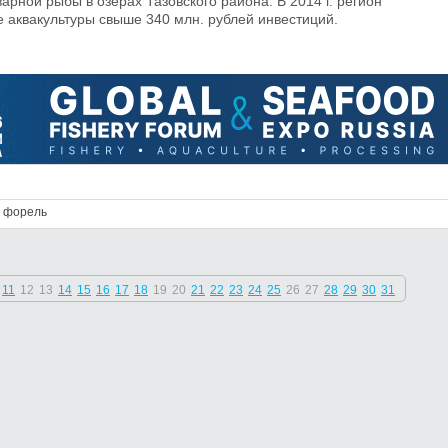
рной рыбы в озерах Тазовского района. В 2014 г. регион
е аквакультуры свыше 340 млн. рублей инвестиций.
форель
11
12
13
14
15
16
17
18
19
20
21
22
23
24
25
26
27
28
29
30
31