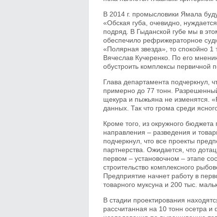
В 2014 г. промысловики Ямала буд
«Обская губа, очевидно, нуждаетс
подряд. В Гыданской губе мы в эт
обеспечило рефрижераторное судно
«Полярная звезда», то спокойно 1
Вячеслав Кучеренко. По его мнени
обустроить комплексы первичной 
Глава департамента подчеркнул, ч
примерно до 77 тонн. Разрешенный
щекура и пыжьяна не изменятся. «
данных. Так что грома среди ясног
Кроме того, из окружного бюджета
направления – разведения и това
подчеркнул, что все проекты пред
партнерства. Ожидается, что дота
первом – установочном – этапе сос
строительство комплексного рыбов
Предприятие начнет работу в перв
товарного муксуна и 200 тыс. маль
В стадии проектирования находятс
рассчитанная на 10 тонн осетра и