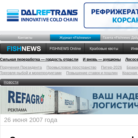
Контакты
Журнал «Fishnews»
Газета «Fishnews Дай
FISHNEWS Online
Крабовые квоты
Инв
Сильная переработка — гордость отрасли
И вновь — аукционы
Лосос
Поручения Президента
Промысловое пространство
Питер-2026
Брако
Торговля рыбой и морепродуктами
Повышение ставок и пошлин
Красная
Новости
26 июня 2007 года