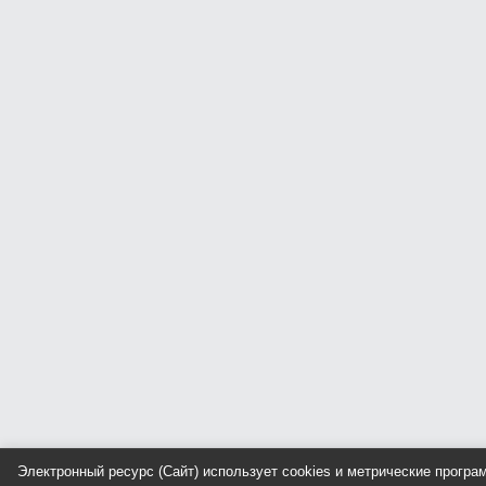
Электронный ресурс (Сайт) использует cookies и метрические прогр