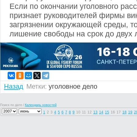
Если по окончании уголовного рас
признает руководителей фирмы ви
загрязнении окружающей среды, то
лишение свободы на срок до двух л
Назад
Метки:
уголовное дело
Поиск по дате /
Календарь новостей
1
2
3
4
5
6
7
8
9
10
11
12
13
14
15
16
17
18
19
2