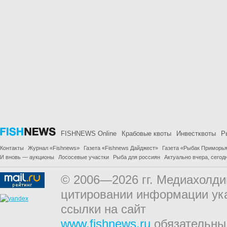
FISHNEWS Online
Крабовые квоты
Инвестквоты
Р
Контакты
Журнал «Fishnews»
Газета «Fishnews Дайджест»
Газета «Рыбак Приморь
И вновь — аукционы
Лососевые участки
Рыба для россиян
Актуально вчера, сегодн
© 2006—2026 гг. Медиахолди
цитировании информации ук
ссылки на сайт
www.fishnews.ru
обязательны