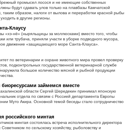
ибрежный промысел лосося и не имеющие собственных
жны будут сдавать улов только на плавбазы Камчатской
, таким образом, налоги от вылова и переработки красной рыбы
 уходить в другие регионы.
нта-Клаусу
вы «хэ-нё» (ныряльщицы за моллюсками) вместо того, чтобы
ки или трубача, приняли участи в уборке подводного мусора,
ное движение «защищающего море Санта-Клауса».
итет по ветеринарии и охране животного мира провел проверку
тов, подконтрольных государственной ветеринарной службе
бнаружила большое количество мясной и рыбной продукции
чества.
 биоресурсами займемся вместе
Сахалинской области Сергей Шередекин принимал японскую
ачальник отдела по связям с Россией департамента Европы
онии Муто Акира. Основной темой беседы стало сотрудничество
я российского минтая
ытчиков минтая состоялась встреча исполнительного директора
 Советником по сельскому хозяйству, рыболовству и