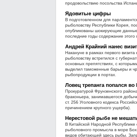
продовольствию посольства Испан
Ядовитые цифры
В подготовленном для парламентс
рыболовству Республики Корея, п
опубликованы шокирующие данные. О
последние годы содержание этого я
Андрей Крайний нанес виз
Накануне в рамках первого визита
рыболовству встретился с губерн
основных препятствиях, с которым
выделил таможенные барьеры и чр
рыбопродукции в портах.
Ловец трепанга попался во
Прокуратурой Фрунзенского района
браконьера, занимавшегося добыче
ст. 256 Уголовного кодекса Росси
причинением крупного ущерба).
Нерестовой рыбе не мешат
В Китайской Народной Республике 
рыболовного промысла в море Боха
видов обитающей здесь рыбы. Запр