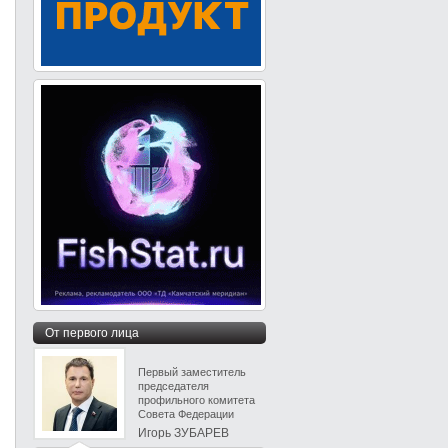
От первого лица
Первый заместитель
председателя
профильного комитета
Совета Федерации
Игорь ЗУБАРЕВ