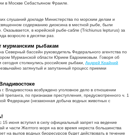
ии в Москве Себастьяном Фраиле.
ких слушаний докладе Министерства по морским делам и
освященном содержанию диоксина в местной рыбе, были
казывается, в корейской рыбе-сабле (Trichiunus lepturus) за
да возросло в десятки раз.
ит мурманским рыбакам
 на Северный бассейн руководитель Федерального агентства по
атором Мурманской области Юрием Евдокимовым. Говоря об
и сегодня столкнулись российские рыбаки,
Андрей Крайний
езвычайно затянутый и запутанный процесс приемки
 Владивостоке
 г. Владивостока возбуждено уголовное дело в отношении
й трепанга, по признакам преступления, предусмотренного ч. 1
йской Федерации (незаконная добыча водных животных с
ь!
с 15 июня вступил в силу официальный запрет на ведение
й и части Желтого моря на все время нереста большинства
ет на вылов водных биоресурсов будет действовать в течение