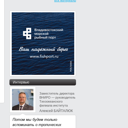
Все материалы
Интервью
Заместитель директора
ВНИРО — руководитель
Тихоокеанского
филиала института
Алексей БАЙТАЛЮК
Потом мы будем только
вспоминать о тропических