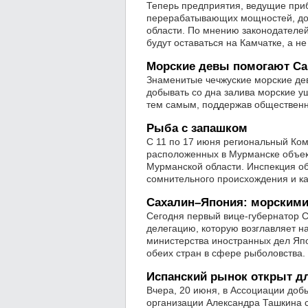
Теперь предприятия, ведущие пр
перерабатывающих мощностей, дол
области. По мнению законодателей
будут оставаться на Камчатке, а не
Морские девы помогают Са
Знаменитые чечжуские морские де
добывать со дна залива морские уш
тем самым, поддержав обществен
Рыба с запашком
С 11 по 17 июня региональный Ком
расположенных в Мурманске объек
Мурманской области. Инспекция о
сомнительного происхождения и ка
Сахалин–Япония: морскими
Сегодня первый вице-губернатор 
делегацию, которую возглавляет н
министерства иностранных дел Яп
обеих стран в сфере рыболовства.
Испанский рынок открыт дл
Вчера, 20 июня, в Ассоциации доб
организации Александра Ташкина с