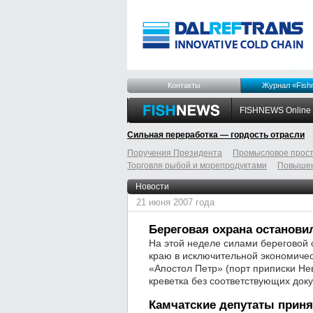
Контакты
Журнал «Fish
FISHNEWS Online
Сильная переработка — гордость отрасли
Поручения Президента
Промысловое прост
Торговля рыбой и морепродуктами
Повышен
odnoklassniki
tumblr
livejournal
Новости
21 июня 2007 года
Береговая охрана останови
На этой неделе силами береговой
краю в исключительной экономиче
«Апостол Петр» (порт приписки Не
креветка без соответствующих док
Камчатские депутаты приня