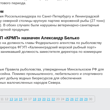
стового периода.
ем
ия Россельхознадзора по Санкт-Петербургу и Ленинградской
ту северной столицы крупную партию мороженой рыбы (27 тонн)
н). В обоих случаях были нарушены ветеринарно-санитарные
ортной продукции.
 «КРМП» назначен Александр Белько
 на должность главы Федерального агентства по рыболовству
директора ФГУП «Калининградский морской рыбный порт»
е занимавший должность заместителя директора по коммерции
овые Правила рыболовства, утвержденные Минсельхозом РФ для
ссейна. Помимо промышленного, любительского и спортивного
уют добычу водных биоресурсов для обеспечения
нных малочисленных народов Севера.
11
12
13
14
15
16
17
18
19
20
21
22
23
24
25
26
27
28
29
30