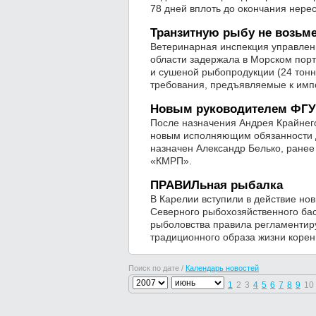
78 дней вплоть до окончания нере
Транзитную рыбу не возьм
Ветеринарная инспекция управлен
области задержала в Морском пор
и сушеной рыбопродукции (24 тон
требования, предъявляемые к имп
Новым руководителем ФГУП
После назначения Андрея Крайнего
новым исполняющим обязанности 
назначен Александр Белько, ране
«КМРП».
ПРАВИЛьная рыбалка
В Карелии вступили в действие н
Северного рыбохозяйственного ба
рыболовства правила регламентир
традиционного образа жизни коре
Поиск по дате /
Календарь новостей
1
2
3
4
5
6
7
8
9
10