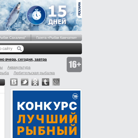
Рыбак Сахалина"
Газета «Рыбак Камчатки»
но вчера, сегодня, завтра
бы
Аквакультура
 рыба
Любительская рыбалка