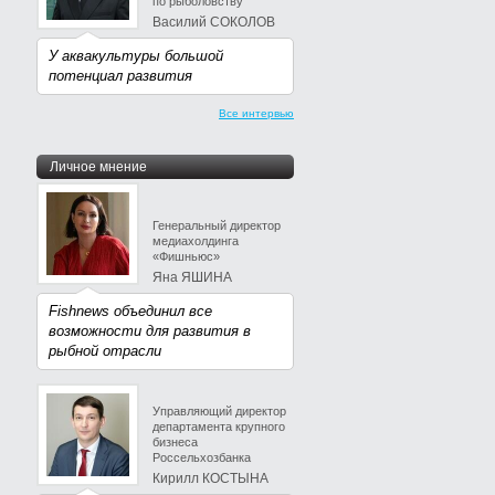
по рыболовству
Василий СОКОЛОВ
У аквакультуры большой
потенциал развития
Все интервью
Личное мнение
Генеральный директор
медиахолдинга
«Фишньюс»
Яна ЯШИНА
Fishnews объединил все
возможности для развития в
рыбной отрасли
Управляющий директор
департамента крупного
бизнеса
Россельхозбанка
Кирилл КОСТЫНА