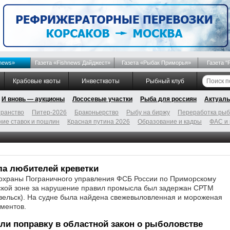
news»
Газета «Fishnews Дайджест»
Газета «Рыбак Приморья»
Газета "
Крабовые квоты
Инвестквоты
Рыбный клуб
И вновь — аукционы
Лососевые участки
Рыба для россиян
Актуаль
ранство
Питер-2026
Браконьерство
Рыбу на биржу
Переработка ры
ие ставок и пошлин
Красная путина 2026
Образование и кадры
ФАС и
ла любителей креветки
 охраны Пограничного управления ФСБ России по Приморскому
ской зоне за нарушение правил промысла был задержан СРТМ
вельск). На судне была найдена свежевыловленная и мороженая
ументов.
ли поправку в областной закон о рыболовстве