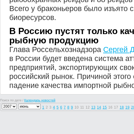
Всего у браконьеров было изъято 
биоресурсов.
В Россию пустят только ка
рыбную продукцию
Глава Россельхознадзора
Сергей 
в России будет введена система а
предприятий, экспортирующих сво
российский рынок. Причиной этого 
падение качества импортной рыбно
Поиск по дате /
Календарь новостей
1
2
3
4
5
6
7
8
9
10
11
12
13
14
15
16
17
18
19
2