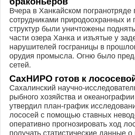
браконьеров
Вчера в Ханкайском погранотряде 
сотрудниками природоохранных и 
структур были уничтожены подняты
части озера Ханка и изъятые у за
нарушителей госграницы в прошло
орудия промысла. Огню было пред
сетей.
СахНИРО готов к лососево
Сахалинский научно-исследователь
рыбного хозяйства и океанографи
утвердил план-график исследован
лососей с помощью ставных неводо
оперативно прогнозировать ход ло
получать статистические данные о