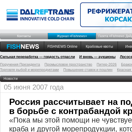
Контакты
Журнал «Fishnews»
Газета «Fishnews Дай
FISHNEWS Online
Крабовые квоты
Инв
Сильная переработка — гордость отрасли
И вновь — аукционы
Лосос
Поручения Президента
Промысловое пространство
Питер-2026
Брако
Торговля рыбой и морепродуктами
Повышение ставок и пошлин
Красная
Новости
05 июня 2007 года
Россия рассчитывает на п
в борьбе с контрабандой к
«Пока мы этой помощи не чувствуе
краба и другой морепродукции, кот