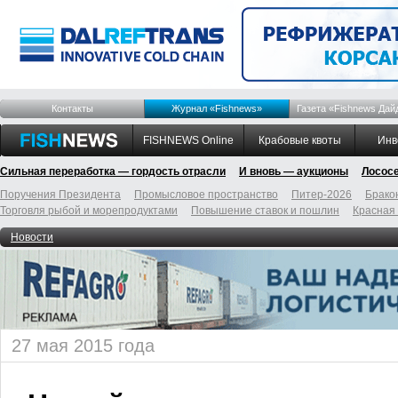
Контакты
Журнал «Fishnews»
Газета «Fishnews Дай
FISHNEWS Online
Крабовые квоты
Инв
Сильная переработка — гордость отрасли
И вновь — аукционы
Лосос
Поручения Президента
Промысловое пространство
Питер-2026
Брако
Торговля рыбой и морепродуктами
Повышение ставок и пошлин
Красная
Новости
27 мая 2015 года