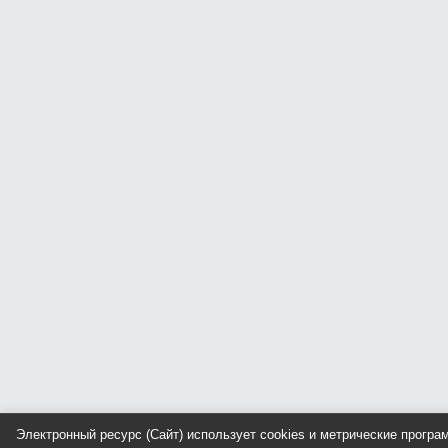
Электронный ресурс (Сайт) использует cookies и метрические прогр