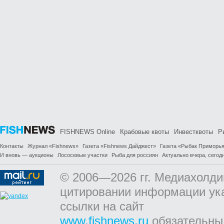
FISHNEWS Online
Крабовые квоты
Инвестквоты
Р
Контакты
Журнал «Fishnews»
Газета «Fishnews Дайджест»
Газета «Рыбак Приморь
И вновь — аукционы
Лососевые участки
Рыба для россиян
Актуально вчера, сегодн
© 2006—2026 гг. Медиахолди
цитировании информации ук
ссылки на сайт
www.fishnews.ru
обязательны