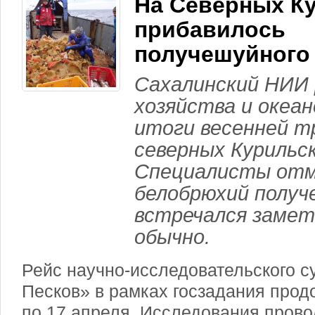
На Северных К
прибавилось
получешуйного
Сахалинский НИИ
хозяйства и океа
итоги весенней т
северных Курильс
Специалисты отм
белобрюхий получ
встречался замет
обычно.
Рейс научно-исследовательского с
Песков» в рамках госзадания прод
по 17 апреля. Исследования прово