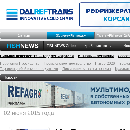
Контакты
Журнал «Fishnews»
Газета «Fishnews Дай
FISHNEWS Online
Крабовые квоты
Инв
Сильная переработка — гордость отрасли
И вновь — аукционы
Лосос
Поручения Президента
Промысловое пространство
Питер-2026
Брако
Торговля рыбой и морепродуктами
Повышение ставок и пошлин
Красная
Новости
02 июня 2015 года