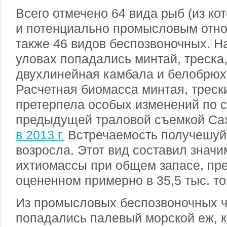
Всего отмечено 64 вида рыб (из к
и потенциально промысловым относ
также 46 видов беспозвоночных. Н
уловах попадались минтай, треска
двухлинейная камбала и белобрюх
Расчетная биомасса минтая, треск
претерпела особых изменений по 
предыдущей траловой съемкой С
в 2013 г.
Встречаемость получешуй
возросла. Этот вид составил знач
ихтиомассы при общем запасе, пр
оцененном примерно в 35,5 тыс. то
Из промысловых беспозвоночных ч
попадались палевый морской еж, 