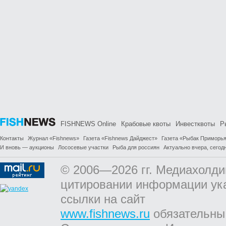
FISHNEWS Online
Крабовые квоты
Инвестквоты
Р
Контакты
Журнал «Fishnews»
Газета «Fishnews Дайджест»
Газета «Рыбак Приморь
И вновь — аукционы
Лососевые участки
Рыба для россиян
Актуально вчера, сегодн
© 2006—2026 гг. Медиахолди
цитировании информации ук
ссылки на сайт
www.fishnews.ru
обязательны