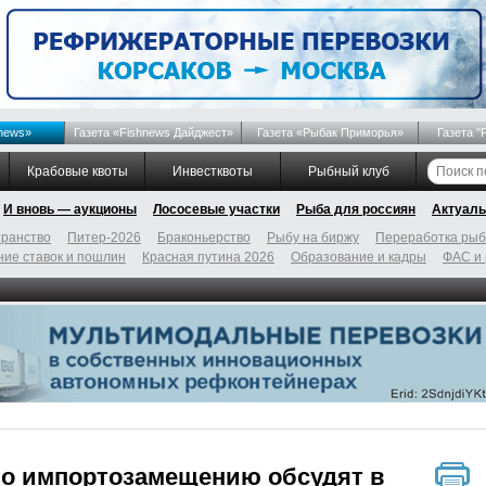
news»
Газета «Fishnews Дайджест»
Газета «Рыбак Приморья»
Газета "
Крабовые квоты
Инвестквоты
Рыбный клуб
И вновь — аукционы
Лососевые участки
Рыба для россиян
Актуаль
ранство
Питер-2026
Браконьерство
Рыбу на биржу
Переработка ры
ие ставок и пошлин
Красная путина 2026
Образование и кадры
ФАС и
по импортозамещению обсудят в