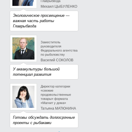
Главрыбвода
Михаил ЦЫБУЛЕНКО
Экологическое просвещение —
важная часть работы
Главрыбвода
Заместитель
руководителя
Федерального агентства
по рыболовству
Василий СОКОЛОВ
У аквакультуры большой
потенциал развития
Директор категории
«свежие
продовольственные
товары» формата
«Магнит у дома»
Татьяна МАТЮНИНА
Готовы обсуждать долгосрочные
проекты с рыбаками