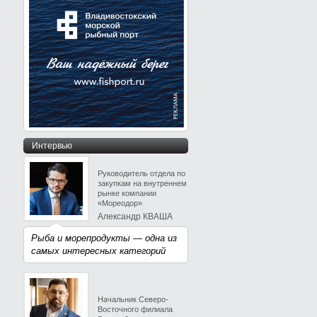
Интервью
Руководитель отдела по
закупкам на внутреннем
рынке компании
«Мореодор»
Александр КВАША
Рыба и морепродукты — одна из
самых интересных категорий
Начальник Северо-
Восточного филиала