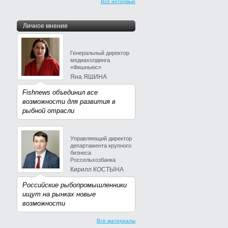
Все интервью
Личное мнение
Генеральный директор
медиахолдинга
«Фишньюс»
Яна ЯШИНА
Fishnews объединил все
возможности для развития в
рыбной отрасли
Управляющий директор
департамента крупного
бизнеса
Россельхозбанка
Кирилл КОСТЫНА
Российские рыбопромышленники
ищут на рынках новые
возможности
Все материалы