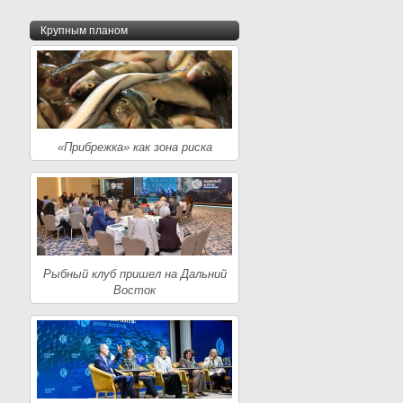
Крупным планом
«Прибрежка» как зона риска
Рыбный клуб пришел на Дальний
Восток