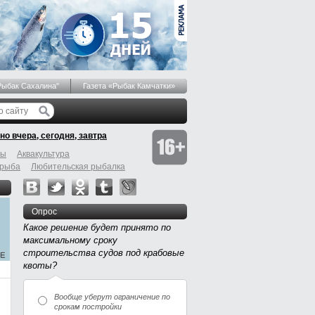
Рыбак Сахалина"
Газета «Рыбак Камчатки»
но вчера, сегодня, завтра
бы
Аквакультура
 рыба
Любительская рыбалка
Опрос
Какое решение будет принято по
максимальному сроку
строительства судов под крабовые
квоты?
Вообще уберут ограничение по
срокам постройки