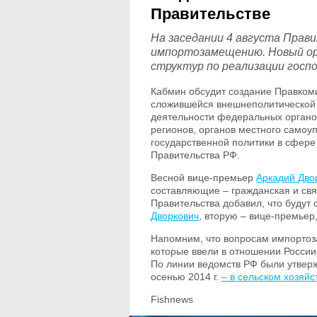
Правительстве
На заседании 4 августа Прав
импортозамещению. Новый ор
структур по реализации госп
Кабмин обсудит создание Правко
сложившейся внешнеполитической 
деятельности федеральных органов
регионов, органов местного самоу
государственной политики в сфер
Правительства РФ.
Весной вице-премьер
Аркадий Дво
составляющие – гражданская и св
Правительства добавил, что будут
Дворкович
, вторую – вице-премьер
Напомним, что вопросам импортоз
которые ввели в отношении России
По линии ведомств РФ были утвер
осенью 2014 г.
– в сельском хозяйс
Fishnews