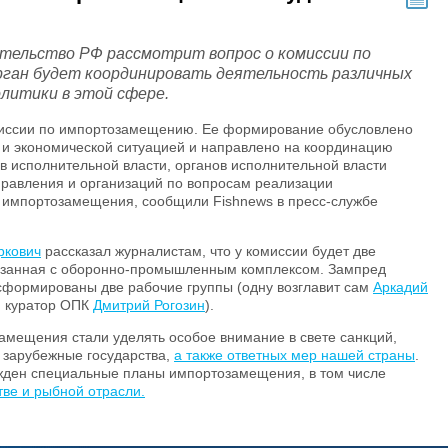
ительство РФ рассмотрит вопрос о комиссии по
ган будет координировать деятельность различных
олитики в этой сфере.
миссии по импортозамещению. Ее формирование обусловлено
и экономической ситуацией и направлено на координацию
 исполнительной власти, органов исполнительной власти
правления и организаций по вопросам реализации
е импортозамещения, сообщили Fishnews в пресс-службе
ркович
рассказал журналистам, что у комиссии будет две
язанная с оборонно-промышленным комплексом. Зампред
 сформированы две рабочие группы (одну возглавит сам
Аркадий
, куратор ОПК
Дмитрий Рогозин
).
амещения стали уделять особое внимание в свете санкций,
 зарубежные государства,
а также ответных мер нашей страны
.
жден специальные планы импортозамещения, в том числе
тве и рыбной отрасли.