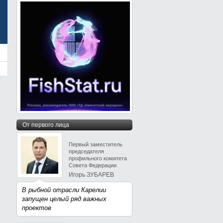
От первого лица
Первый заместитель
председателя
профильного комитета
Совета Федерации
Игорь ЗУБАРЕВ
В рыбной отрасли Карелии
запущен целый ряд важных
проектов