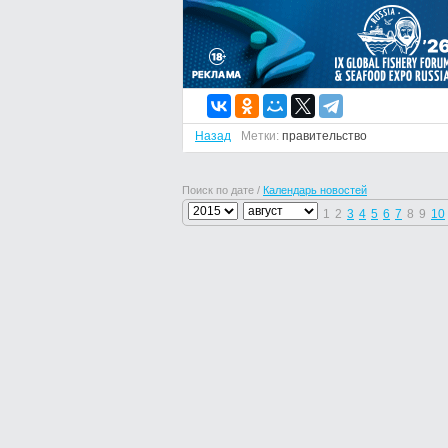
Назад
Метки:
правительство
Поиск по дате /
Календарь новостей
1
2
3
4
5
6
7
8
9
10