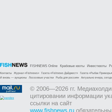
FISHNEWS Online
Крабовые квоты
Инвестквоты
Р
Контакты
Журнал «Fishnews»
Газета «Fishnews Дайджест»
Газета «Рыбак Приморь
И вновь — аукционы
Лососевые участки
Рыба для россиян
Актуально вчера, сегодн
© 2006—2026 гг. Медиахолди
цитировании информации ук
ссылки на сайт
www.fishnews.ru
обязательны