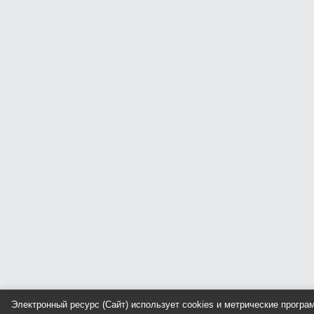
Электронный ресурс (Сайт) использует cookies и метрические прогр