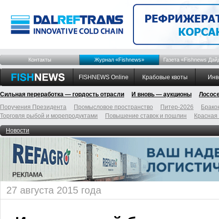
Контакты
Журнал «Fishnews»
Газета «Fishnews Дай
FISHNEWS Online
Крабовые квоты
Инв
Сильная переработка — гордость отрасли
И вновь — аукционы
Лосос
Поручения Президента
Промысловое пространство
Питер-2026
Брако
Торговля рыбой и морепродуктами
Повышение ставок и пошлин
Красная
Новости
27 августа 2015 года