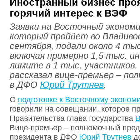
Иностранный бизнес про
горячий интерес к ВЭФ
Заявки на Восточный экономи
который пройдет во Владивос
сентября, подали около 4 тыс
включая примерно 1,5 тыс. и
лимите в 1 тыс. участников.
рассказал вице-премьер – по
в ДФО
Юрий Трутнев
.
О
подготовке к Восточному эконо
говорили на совещании, которое п
Правительства глава государства
В
Вице-премьер – полномочный пред
президента в ДФО
Юрий Трутнев
до