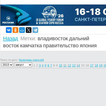
Назад
Метки:
владивосток
дальний
восток
камчатка
правительство
япония
Поиск по дате /
Календарь новостей
1
2
3
4
5
6
7
8
9
10
11
12
13
14
15
16
17
18
19
2