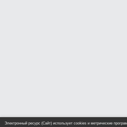
Электронный ресурс (Сайт) использует cookies и метрические прогр