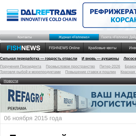
Контакты
Журнал «Fishnews»
Газета «Fishnews Дай
FISHNEWS Online
Крабовые квоты
Инв
Сильная переработка — гордость отрасли
И вновь — аукционы
Лосос
Поручения Президента
Промысловое пространство
Питер-2026
Брако
Торговля рыбой и морепродуктами
Повышение ставок и пошлин
Красная
Новости
06 ноября 2015 года