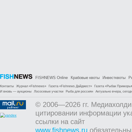
FISHNEWS Online
Крабовые квоты
Инвестквоты
Р
Контакты
Журнал «Fishnews»
Газета «Fishnews Дайджест»
Газета «Рыбак Приморь
И вновь — аукционы
Лососевые участки
Рыба для россиян
Актуально вчера, сегодн
© 2006—2026 гг. Медиахолди
цитировании информации ук
ссылки на сайт
www.fishnews.ru
обязательны